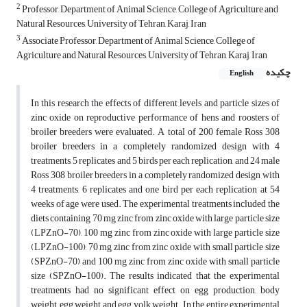
2
Professor, Department of Animal Science, College of Agriculture and
Natural Resources, University of Tehran, Karaj, Iran‎
3
Associate Professor, Department of Animal Science, College of
Agriculture and Natural Resources, University of Tehran, Karaj, ‎Iran
چکیده
English
In this research the effects of different levels and particle sizes of
zinc oxide on reproductive performance of hens and roosters of
broiler breeders were evaluated. A total of 200 female Ross 308
broiler breeders in a completely randomized design with 4
treatments, 5 replicates and 5 birds per each replication, and 24 male
Ross 308 broiler breeders in a completely randomized design with
4 treatments, 6 replicates and one bird per each replication at 54
weeks of age were used. The experimental treatments included the
diets containing 70 mg zinc from zinc oxide with large particle size
(LPZnO-70), 100 mg zinc from zinc oxide with large particle size
(LPZnO-100), 70 mg zinc from zinc oxide with small particle size
(SPZnO-70) and 100 mg zinc from zinc oxide with small particle
size (SPZnO-100). The results indicated that the experimental
treatments had no significant effect on egg production, body
weight, egg weight and egg yolk weight. In the entire experimental