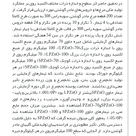
در تحقیق حاضر اثر سطوح و اندازه ذرات مختلف اکسید روی بر عملکرد
تولید مثلی مرغ‌ها و خروس‌های مادر گوشتی مورد ارزیابی قرار گرفت. از
تعداد 200 قطعه مرغ مادر گوشتی سویه راس 308 به صورت طرح کاملاً
تصادفی با 4 تیمار، 5 تکرار و 10 پرنده در هر تکرار و 24 قطعه خروس
مادر گوشتی سویه راس 308 در قالب طرح کاملاً تصادفی با چهار تیمار،
شش تکرار و یک پرنده در هر تکرار در سن 54 هفتگی استفاده شد.
تیمارهای آزمایشی شامل جیره حاوی 70 میلی­گرم روی از منبع اکسید
روی با اندازه ذرات بزرگ(LPZnO-70)، 100 میلی­گرم روی از منبع
اکسید روی با اندازه ذرات بزرگ (LPZnO-100)، 70 میلی­گرم روی از
منبع اکسید روی با اندازه ذرات کوچک (SPZnO-70) و 100 میلی­گرم
روی از منبع اکسید روی با اندازه ذرات کوچک (SPZnO-100) در هر
کیلوگرم خوراک بودند. نتایج نشان دادند که تیمارهای آزمایشی بر
تولید تخم‌مرغ، وزن بدن، وزن تخم‌مرغ و وزن زرده تخم‌مرغ تاثیر
معنی‌داری نداشتند. ضخامت پوسته تخم‌مرغ در کل دوره آزمایش در
تیمار حاوی SPZnOبیشتر از LPZnO بود (001/0P<). بالاترین و پایین­
ترین میزان باروری و جوجه­درآوری به‌ترتیب در تیمارهای حاوی
SPZnO-100وLPZnO-70مشاهده شد. بیشترین میزان حجم مایع
منی در تیمارهای حاوی SPZnO-100 و LPZnO -100 مشاهده شد
(05/0P<). به‌طور کلی می­توان نتیجه گرفت که SPZnO به دلیل قابلیت
دسترسی بالاتر، تأثیر مطلوب­تری بر فراسنجه­های تولیدمثلی گله­های مادر
گوشتی دارد. از آنجایی ­که سطح 100 میلی­گرم روی در هر کیلوگرم جیره