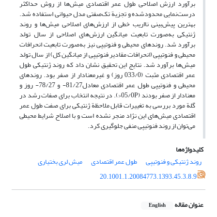
بر‌آورد ارزش‌ اصلاحی طول عمر اقتصادی میش‌ها از روش حداکثر
درست‌نمایی محدودشده و تجزیة تک‌صفتی مدل حیوانی استفاده شد.
بهترین پیش‌بینی نااریب خطی از ارزش‌های اصلاحی میش‌ها و روند
ژنتیکی به‌صورت تابعیت میانگین ارزش‌های اصلاحی از سال تولد
برآورد شد. روندهای محیطی و فنوتیپی نیز به‌صورت تابعیت انحرافات
محیطی و فنوتیپی (انحرافات مقادیر فنوتیپی از میانگین کل) از سال تولد
میش‌ها برآورد شد. نتایج این تحقیق نشان داد که روند ژنتیکی طول
عمر اقتصادی مثبت (033/0 روز) و غیرمعنا‌دار از صفر بود. روندهای
محیطی و فنوتیپی طول عمر اقتصادی معادل81/27- و 78/27- روز و
معنا‌دار از صفر بودند (05/0P<). در نتیجه انتخاب برای صفات رشد در
گلة مورد بررسی به تغییرات قابل ملاحظة ژنتیکی برای صفت طول عمر
اقتصادی میش‌های این نژاد منجر نشده است و با اصلاح شرایط محیطی
می‌توان از روند فنوتیپی منفی جلوگیری کرد.
کلیدواژه‌ها
روند ژنتیکی و فنوتیپی
طول عمر اقتصادی
میش لری بختیاری
20.1001.1.20084773.1393.45.3.8.9
عنوان مقاله
English