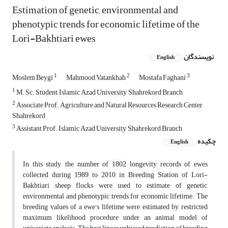
Estimation of genetic, environmental and
phenotypic trends for economic lifetime of the
Lori-Bakhtiari ewes
نویسندگان
English
1
2
3
Moslem Beygi
Mahmood Vatankhah
Mostafa Faghani
1
M. Sc. Student, Islamic Azad University, Shahrekord Branch
2
Associate Prof. Agriculture and Natural Resources Research Center,
Shahrekord
3
Assistant Prof. Islamic Azad University, Shahrekord Branch
چکیده
English
In this study, the number of 1802 longevity records of ewes
collected during 1989 to 2010 in Breeding Station of Lori-
Bakhtiari sheep flocks were used to estimate of genetic,
environmental and phenotypic trends for economic lifetime. The
breeding values of a ewe’s lifetime were estimated by restricted
maximum likelihood procedure under an animal model of