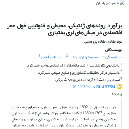
برآورد روندهای ژنتیکی، محیطی و فنوتیپی طول عمر
اقتصادی در میش‌های لری ‌بختیاری
نوع مقاله : مقاله پژوهشی
نویسندگان
3
2
1
مسلم بیگی
محمود وطن خواه
مصطفی فغانی
1
دانشجوی کارشناسی ارشد دانشگاه آزاد اسلامی واحد شهرکرد
2
دانشیار مرکز تحقیقات کشاورزی و منابع طبیعی شهرکرد
3
استادیار دانشگاه آزاد اسلامی واحد شهرکرد
10.22059/ijas.2014.53784
چکیده
در این تحقیق از 1802 رکورد طول عمر میش، جمع‌آوری‌شده در
سال‌های 1367 تا 1389 از گلة ایستگاه پرورش و اصلاح نژاد گوسفند لری
بختیاری واقع در استان چهارمحال‌ و بختیاری، برای برآورد روند‌های
ژنتیکی، محیطی و فنوتیپی صفت طول عمر استفاده شد. به منظور