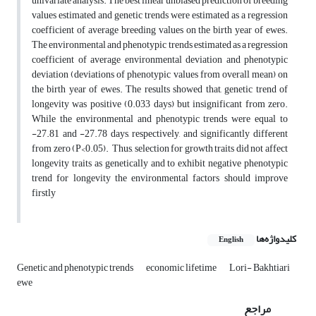
univariate analysis. The best linear unbiased prediction of breeding
values estimated and genetic trends were estimated as a regression
coefficient of average breeding values on the birth year of ewes.
The environmental and phenotypic trends estimated as a regression
coefficient of average environmental deviation and phenotypic
deviation (deviations of phenotypic values from overall mean) on
the birth year of ewes. The results showed that, genetic trend of
longevity was positive (0.033 days) but insignificant from zero.
While the environmental and phenotypic trends were equal to
-27.81 and -27.78 days, respectively, and significantly different
from zero (P<0.05). Thus, selection for growth traits did not affect
longevity traits as genetically and to exhibit negative phenotypic
trend for longevity the environmental factors should improve
firstly
کلیدواژه‌ها
English
Genetic and phenotypic trends
economic lifetime
Lori- Bakhtiari
ewe
مراجع