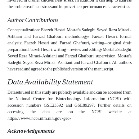
involved in broiler chicken heat stress. In addition, it can help to address
the problems of heat stress and improve their performance characteristics.
Author Contributions
Conceptualization: Faezeh Hesari, Mostafa Sadeghi, Seyed Reza Miraei-
Ashtiani, and Farzad Ghafouri; methodology: Faezeh Hesari; formal
analysis: Faezeh Hesari and Farzad Ghafouri; writing—original draft
preparation, Faezeh Hesari; writing—review and editing: Mostafa Sadeghi,
Seyed Reza Miraei-Ashtiani, and Farzad Ghafouri; supervision: Mostafa
Sadeghi, Seyed Reza Miraei-Ashtiani, and Farzad Ghafouri. All authors
have read and agreed to the published version of the manuscript.
Data Availability Statement
Datasets used in this study are publicly available and can be accessed from
the National Center for Biotechnology Information (NCBI) with
accession numbers GSE23592 and GSE89297. Further details on
accessing the data are on the NCBI website at
https://www.ncbi.nlm.nih.gov/geo/.
Acknowledgements