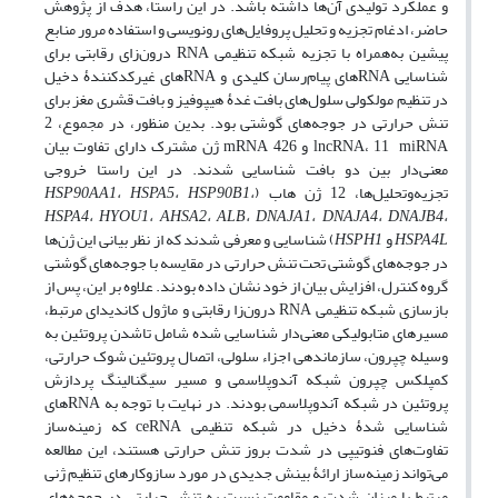
و عملکرد تولیدی آن‌ها داشته باشد. در این راستا، هدف از پژوهش
حاضر، ادغام تجزیه و تحلیل پروفایل‌های رونویسی و استفاده مرور منابع
پیشین به‌همراه با تجزیه شبکه تنظیمی RNA درون‌زای رقابتی برای
شناسایی RNA‌های پیام‌رسان کلیدی و RNA‌های غیرکدکنندۀ دخیل
در تنظیم مولکولی سلول‌های بافت غدۀ هیپوفیز و بافت قشری مغز برای
تنش حرارتی در جوجه‌های گوشتی بود. بدین منظور، در مجموع، 2
lncRNA، 11 miRNA و 426 mRNA ژن مشترک دارای تفاوت بیان
معنی‌دار بین دو بافت شناسایی شدند. در این راستا خروجی
تجزیه‌و‌تحلیل‌ها، 12 ژن هاب (
HSP90AA1، HSPA5، HSP90B1،
HSPA4، HYOU1، AHSA2، ALB، DNAJA1، DNAJA4، DNAJB4،
HSPA4L
و
HSPH1
) شناسایی و معرفی شدند که از نظر بیانی این ژن‌ها
در جوجه‌های گوشتی تحت تنش حرارتی در مقایسه با جوجه‌های گوشتی
گروه کنترل، افزایش بیان از خود نشان داده بودند. علاوه بر این، پس از
بازسازی شبکه تنظیمی RNA درون‌زا رقابتی و ماژول کاندیدای مرتبط،
مسیرهای متابولیکی معنی‌دار شناسایی شده شامل تاشدن پروتئین به
‌وسیله چپرون، سازماندهی اجزاء سلولی، اتصال پروتئین شوک حرارتی،
کمپلکس چپرون شبکه آندوپلاسمی و مسیر سیگنالینگ پردازش
پروتئین در شبکه آندوپلاسمی بودند. در نهایت با توجه به RNAهای
شناسایی شدۀ دخیل در شبکه تنظیمی ceRNA که زمینه‌ساز
تفاوت‌های فنوتیپی در شدت بروز تنش حرارتی هستند، این مطالعه
می‌تواند زمینه‌ساز ارائۀ بینش جدیدی در مورد سازوکارهای تنظیم ژنی
مرتبط با میزان شدت و مقاومت نسبت به تنش حرارتی در جوجه‌های