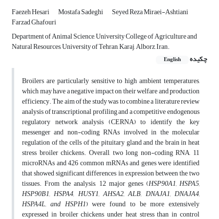
Faezeh Hesari
Mostafa Sadeghi
Seyed Reza Miraei-Ashtiani
Farzad Ghafouri
Department of Animal Science, University College of Agriculture and
Natural Resources, University of Tehran, Karaj, Alborz, Iran.
چکیده
English
Broilers are particularly sensitive to high ambient temperatures,
which may have a negative impact on their welfare and production
efficiency. The aim of the study was to combine a literature review
analysis of transcriptional profiling and a competitive endogenous
regulatory network analysis (CERNA) to identify the key
messenger and non-coding RNAs involved in the molecular
regulation of the cells of the pituitary gland and the brain in heat
stress broiler chickens. Overall, two long non-coding RNA, 11
microRNAs and 426 common mRNAs and genes were identified
that showed significant differences in expression between the two
tissues. From the analysis, 12 major genes (
HSP90A1, HSPA5,
HSP90B1, HSPA4, HUSY1, AHSA2, ALB, DNAJA1, DNAJA4,
HSPA4L, and HSPH1
) were found to be more extensively
expressed in broiler chickens under heat stress than in control