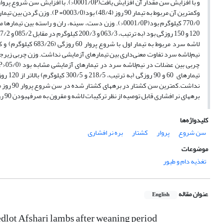
120 و 150 روزگی بود (به ترتیب، 063/3 و 200/3 کیلوگرم در مقابل 085/2 و 427/2 کیلوگرم)(0029/0=
بره­های نر افشاری قابل توصیه از نظر ترکیبات لاشه و مقرون به صرفهبودن 90 روز و با وزن شروع پروار حدود 27 کیلوگرم می‌باشد.
کلیدواژه‌ها
سن شروع
پروار
کشتار
بره نر افشاری
موضوعات
تغذیه دام و طیور
عنوان مقاله
English
edlot Afshari lambs after weaning period