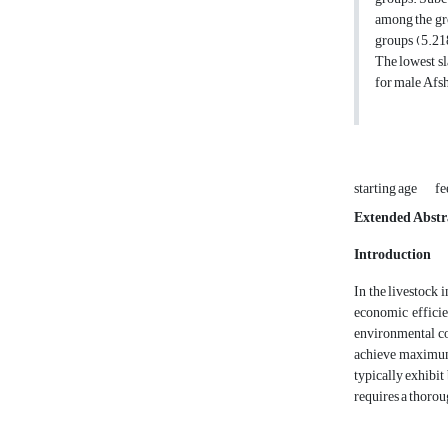
among the gro
groups (5.21
The lowest sl
for male Afsh
starting age
fe
Extended Abstr
Introduction
In the livestock 
economic efficien
environmental con
achieve maximum 
typically exhibit
requires a thorou