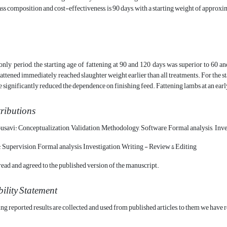
ss composition and cost-effectiveness, is 90 days, with a starting weight of approxi
-only period, the starting age of fattening at 90 and 120 days was superior to 60
attened immediately, reached slaughter weight earlier than all treatments. For the st
e significantly reduced the dependence on finishing feed. Fattening lambs at an earl
ributions
avi: Conceptualization, Validation, Methodology, Software, Formal analysis, Invest
upervision, Formal analysis, Investigation, Writing - Review & Editing
read and agreed to the published version of the manuscript.
ility Statement
ng reported results are collected and used from published articles, to them
we have r