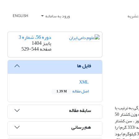
 نشریه
ورود به سامانه
ENGLISH
دوره 56، شماره 3
پاییز 1404
صفحه
529-544
فایل ها
XML
اصل مقاله
1.39 M
ناسب پروار بره افشاری انجام شده است، برای این منظور تعداد 24 راس بره نر افشاری در چهار گروه سنی 60، 90، 120 و 150 روزگی به ترتیب با
سابقه مقاله
میانگین وزن 83/22، 73/27، 30/36 و 55/42 کیلوگرم در ابتدای پروار در قالب طرح کاملا تصادفی استفاده گردید. هدف این آزمایش براساس مطالعه قبلی، رسیدن به وزن کشتار 50
ن زمان بود که نتایج نشان داد که میانگین سن کشتار تیمارهای آزمایشی تفاوت معنی‌دار داشت، به طوری که بره‌های پروار شده در سنین 60 و 90 روز ، سن کشتار
هم رسانی
کمتری نسبت به سایر تیمارها داشتند(05/0>P). اثر سن شروع پروار بر روی افزایش وزن بره‌ها معنی­دار بود، به‌طوری که تیمار 90 روزگی بیش­ترین افزایش وزن روزانه (333 گرم) را
داشت(05/0P<). از نظر مقدار ماده خشک مصرفی بین تیمارهای آزمایشی تفاوت معنی‌دار وجود داشت. کم­ترین مقدار ماده خشک مصرفی مربوط به تیمار 60 روزگی (31/1 کیلوگرم) بود