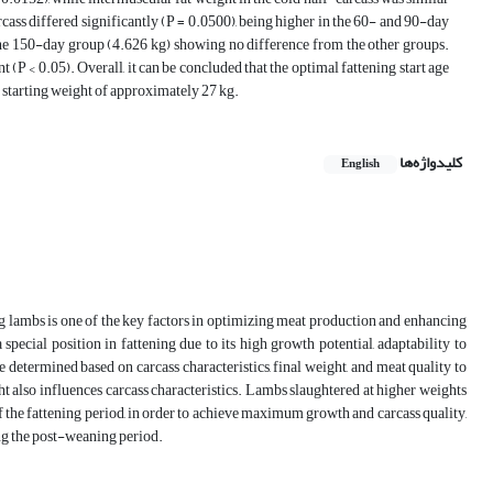
arcass differed significantly (P = 0.0500), being higher in the 60- and 90-day
the 150-day group (4.626 kg) showing no difference from the other groups.
 (P < 0.05). Overall, it can be concluded that the optimal fattening start age
a starting weight of approximately 27 kg.
کلیدواژه‌ها
English
ing lambs is one of the key factors in optimizing meat production and enhancing
pecial position in fattening due to its high growth potential, adaptability to
 determined based on carcass characteristics, final weight, and meat quality to
 also influences carcass characteristics. Lambs slaughtered at higher weights
of the fattening period, in order to achieve maximum growth and carcass quality,
ing the post-weaning period.