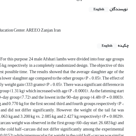
نویسندگان
English
ucation Center, AREEO, Zanjan, Iran
چکیده
English
 For this purpose, 24 male Afshari lambs were divided into four age groups
55 kg, respectively, in a completely randomized design. The objective of this
est possible time. The results showed that the average slaughter age of the
a lower slaughter age compared to the other groups (P < 0.05). The effect of
ly weight gain (333 grams) (P < 0.05). There was a significant difference in
oup (1.31 kg), which increased with age (P < 0.0001). As the fattening start
150-day group (7.72) and the lowest in the 90-day group (4.48) (P = 0.0003).
nd 0.770 kg for the first, second, third, and fourth groups, respectively (P <
and did not differ significantly. However, the weight of the tail fat was
063 kg and 3.200 kg vs. 2.085 kg and 2.427 kg, respectively) (P = 0.0029).
 carcass weight was observed in the first group (60-day start, 26.683 kg), and
the cold half-carcass did not differ significantly among the experimental
0.0152), while intermuscular fat weight in the cold half-carcass was similar