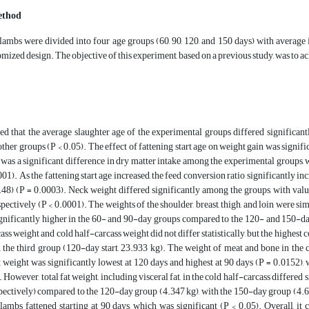
ethod
ambs were divided into four age groups (60, 90, 120, and 150 days) with average in
ized design. The objective of this experiment, based on a previous study, was to ach
ed that the average slaughter age of the experimental groups differed significant
ther groups (P < 0.05). The effect of fattening start age on weight gain was signi
 was a significant difference in dry matter intake among the experimental groups, 
001). As the fattening start age increased, the feed conversion ratio significantly in
8) (P = 0.0003). Neck weight differed significantly among the groups, with values 
spectively (P < 0.0001). The weights of the shoulder, breast, thigh, and loin were s
significantly higher in the 60- and 90-day groups compared to the 120- and 150-da
ss weight and cold half-carcass weight did not differ statistically, but the highest 
n the third group (120-day start, 23.933 kg). The weight of meat and bone in the 
weight was significantly lowest at 120 days and highest at 90 days (P = 0.0152), 
. However, total fat weight, including visceral fat, in the cold half-carcass differe
spectively) compared to the 120-day group (4.347 kg), with the 150-day group (4.6
ambs fattened starting at 90 days, which was significant (P < 0.05). Overall, it 