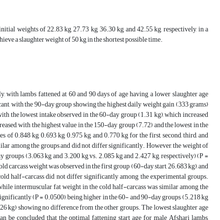
itial weights of 22.83 kg, 27.73 kg, 36.30 kg, and 42.55 kg, respectively, in a
ieve a slaughter weight of 50 kg in the shortest possible time.
ly, with lambs fattened at 60 and 90 days of age having a lower slaughter age
ficant, with the 90-day group showing the highest daily weight gain (333 grams)
with the lowest intake observed in the 60-day group (1.31 kg), which increased
creased, with the highest value in the 150-day group (7.72) and the lowest in the
of 0.848 kg, 0.693 kg, 0.975 kg, and 0.770 kg for the first, second, third, and
imilar among the groups and did not differ significantly. However, the weight of
y groups (3.063 kg and 3.200 kg vs. 2.085 kg and 2.427 kg, respectively) (P =
cold carcass weight was observed in the first group (60-day start, 26.683 kg), and
cold half-carcass did not differ significantly among the experimental groups.
while intermuscular fat weight in the cold half-carcass was similar among the
d significantly (P = 0.0500), being higher in the 60- and 90-day groups (5.218 kg
26 kg) showing no difference from the other groups. The lowest slaughter age
can be concluded that the optimal fattening start age for male Afshari lambs,