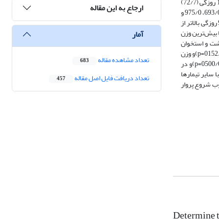
و با افزایش سن مقدار آن افزایش یافت(0001/0P<). با افزایش سن شروع پروار ضریب تبدیل غذایی به طور معنی‌دار افزایش یافت و بیش­ترین مقدار مربوط به تیمار 150 روزگی (72/7)
ارجاع به این مقاله
وکم­ترین آن مربوط به تیمار 90 روز (48/4) بود(0003/0= P). وزن گردن بین تیمارها تفاوت معنی‌داری نشان داد و به ترتیب در تیمارهای اول، دوم، سوم و چهارم، 848/0، 693/0، 975/0 و
770/0 کیلوگرم بود(0001/0P<). وزن دست، سینه، ران و راسته بین تیمارها مشابه بود و تفاوت معنی‌دار نداشت اما، وزن دنبه به‌طورمعنی‌داری در تیمارهای 60 و 90 روزگی بالاتر از
ا بیش‌ترین وزن
آمار
 شروع پروار 120 روزگی (933/23 کیلوگرم) بود. وزن گوشت و استخوان
نیم‌لاشه سرد تفاوت معنی‌داری بین تیمارهای آزمایشی نداشت. وزن چربی زیرجلدی به طور معنی‌دار در 120 روزگی کمترین مقدار و در 90 روزگی بیشترین مقدار بود (0152/0=p)و وزن
تعداد مشاهده مقاله
683
چربی بین عضلات در نیم‌لاشه سرد در تیمارهای آزمایشی مشابه بود (05/0<P). اما، وزن چربی کل همراه با چربی احشایی در نیم‌لاشه سرد تفاوت معنی‌دار داشت (0500/0=p)و در
) بود و تیمار 4 با شروع پروار 150 روزگی (626/4 کیلوگرم) تفاوتی با سایر تیمارها
تعداد دریافت فایل اصل مقاله
457
تیجه‌گیری نمود که سن مطلوب شروع پروار
Determine t