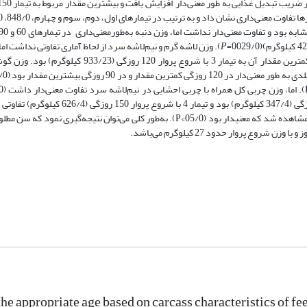
P
). وزن لاشه گرم و نیم‌لاشه سرد از لحاظ آماری تفاوتی نداشت ام
لاشه سرد مربوط به تیمار اول با شروع پروار 60 روزگی (683/26 کیلوگرم) و کمترین مقدار آن به تیمار 3 با
تیمارهای 60 و 90 روزگی (به ترتیب، 218/5 و 300/5 کیلوگرم) بالاتر از 120 روزگی (347/4 کیلوگرم
نداشت.کم­ترین سن کشتار در بره­های کشتار شده در سن شروع پروار 90 روز مشاهده شد که معنی­دار بود (05/0>P). به‌طور کلی می‌توان ن
he appropriate age based on carcass characteristics of fe