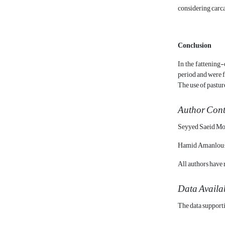
considering carca
Conclusion
In the fattening
period and were f
The use of pastur
Author Cont
Seyyed Saeid Mous
Hamid Amanlou: S
All authors have 
Data Availab
The data supporti