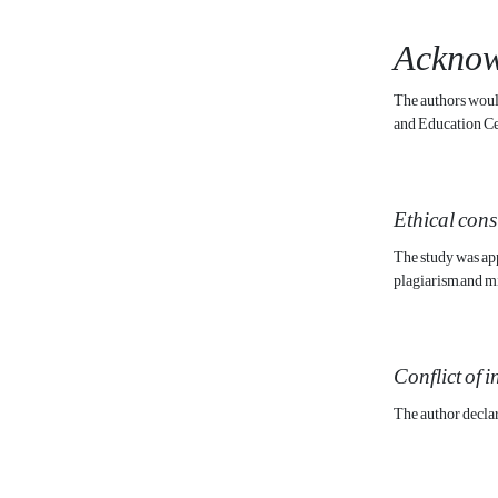
Acknow
The authors would
and Education Cen
Ethical cons
The study was app
plagiarism,and m
Conflict of i
The author declare