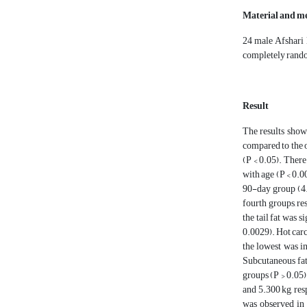
Material and m
24 male Afshari l
completely random
Result
The results show
compared to the o
(P < 0.05). There
with age (P < 0.0
90-day group (4.4
fourth groups, re
the tail fat was 
0.0029). Hot carca
the lowest was i
Subcutaneous fat 
groups (P > 0.05)
and 5.300 kg, re
was observed in l