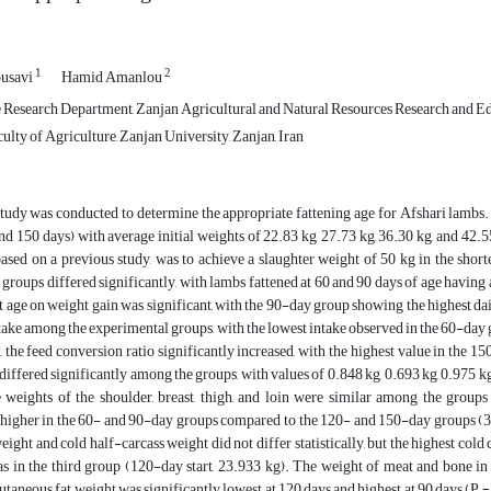
1
2
ousavi
Hamid Amanlou
Research Department, Zanjan Agricultural and Natural Resources Research and Ed
lty of Agriculture, Zanjan University, Zanjan, Iran
tudy was conducted to determine the appropriate fattening age for Afshari lambs.
 and 150 days) with average initial weights of 22.83 kg, 27.73 kg, 36.30 kg, and 42.
ased on a previous study, was to achieve a slaughter weight of 50 kg in the short
groups differed significantly, with lambs fattened at 60 and 90 days of age having 
rt age on weight gain was significant, with the 90-day group showing the highest dai
take among the experimental groups, with the lowest intake observed in the 60-day gr
, the feed conversion ratio significantly increased, with the highest value in the 
iffered significantly among the groups, with values of 0.848 kg, 0.693 kg, 0.975 kg, a
 weights of the shoulder, breast, thigh, and loin were similar among the groups 
 higher in the 60- and 90-day groups compared to the 120- and 150-day groups (3.
eight and cold half-carcass weight did not differ statistically, but the highest cold
s in the third group (120-day start, 23.933 kg). The weight of meat and bone in 
taneous fat weight was significantly lowest at 120 days and highest at 90 days (P = 