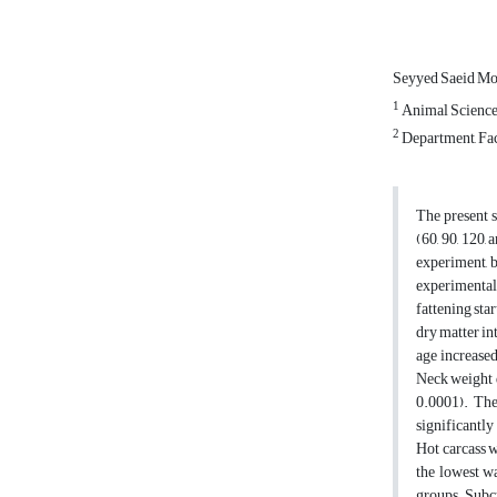
Seyyed Saeid M
1
Animal Science 
2
Department, Facu
The present s
(60, 90, 120,
experiment, b
experimental 
fattening sta
dry matter in
age increased
Neck weight d
0.0001). The
significantly
Hot carcass w
the lowest wa
groups. Subcu