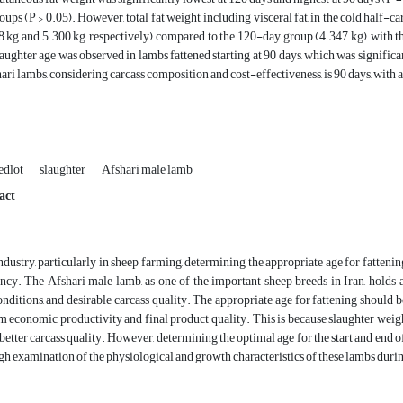
ups (P > 0.05). However, total fat weight, including visceral fat, in the cold half-c
8 kg and 5.300 kg, respectively) compared to the 120-day group (4.347 kg), with 
aughter age was observed in lambs fattened starting at 90 days, which was significant
ari lambs, considering carcass composition and cost-effectiveness, is 90 days, with 
edlot
slaughter
Afshari male lamb
act
industry, particularly in sheep farming, determining the appropriate age for fatten
cy. The Afshari male lamb, as one of the important sheep breeds in Iran, holds a s
ditions, and desirable carcass quality. The appropriate age for fattening should be
economic productivity and final product quality. This is because slaughter weight
 better carcass quality. However, determining the optimal age for the start and end 
gh examination of the physiological and growth characteristics of these lambs dur