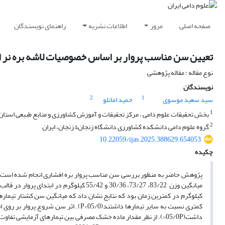
صفحه اصلی
مرور
اطلاعات نشریه
راهنمای نویسندگان
تعیین سن مناسب پروار بر اساس خصوصیات لاشه بره نر 
نوع مقاله : مقاله پژوهشی
نویسندگان
2
1
سید سعید موسوی
حمید امانلو
1
بخش تحقیقات علوم دامی ، مرکز تحقیقات و آموزش کشاورزی و منابع طبیعی استان 
2
گروه علوم دامی دانشکده کشاورزی دانشگاه زنجان& زنجان، ایران
10.22059/ijas.2025.388629.654053
چکیده