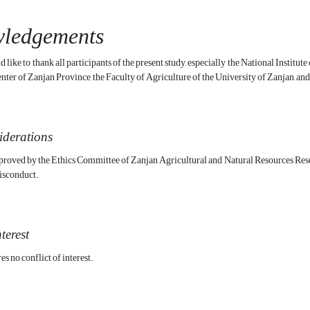
ledgements
 like to thank all participants of the present study, especially the National Instit
ter of Zanjan Province, the Faculty of Agriculture of the University of Zanjan, and
iderations
roved by the Ethics Committee of Zanjan Agricultural and Natural Resources Resear
isconduct.
nterest
s no conflict of interest.