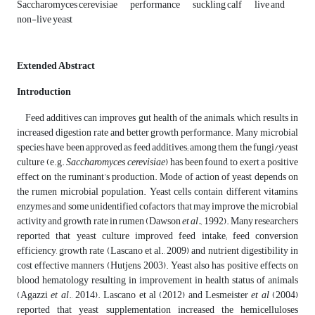
Saccharomyces cerevisiae
performance
suckling calf
live and
non-live yeast
Extended Abstract
Introduction
Feed additives can improves gut health of the animals, which results in
increased digestion rate and better growth performance. Many microbial
species have been approved as feed additives; among them the fungi/yeast
culture (e.g.
Saccharomyces cerevisiae
) has been found to exert a positive
effect on the ruminant’s production. Mode of action of yeast depends on
the rumen microbial population. Yeast cells contain different vitamins,
enzymes and some unidentified cofactors that may improve the microbial
activity and growth rate in rumen (Dawson
et al.,
1992). Many researchers
reported that yeast culture improved feed intake; feed conversion
efficiency, growth rate (Lascano et al., 2009) and nutrient digestibility in
cost effective manners (Hutjens, 2003). Yeast also has positive effects on
blood hematology resulting in improvement in health status of animals
(Agazzi
et al
., 2014). Lascano et al (2012) and Lesmeister
et al
(2004)
reported that yeast supplementation increased the hemicelluloses