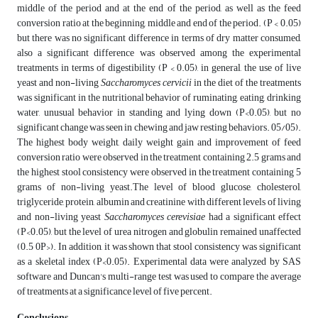
middle of the period and at the end of the period, as well as the feed
conversion ratio at the beginning, middle and end of the period. (P < 0.05)
but there was no significant difference in terms of dry matter consumed,
also a significant difference was observed among the experimental
treatments in terms of digestibility (P < 0.05), in general, the use of live
yeast and non-living
Saccharomyces cervicii
in the diet of the treatments
was significant in the nutritional behavior of ruminating, eating, drinking
water, unusual behavior in standing and lying down (P<0.05), but no
significant change was seen in chewing and jaw resting behaviors. 05/05).
The highest body weight, daily weight gain and improvement of feed
conversion ratio were observed in the treatment containing 2.5 grams and
the highest stool consistency were observed in the treatment containing 5
grams of non-living yeast.The level of blood glucose, cholesterol,
triglyceride, protein, albumin and creatinine with different levels of living
and non-living yeast
Saccharomyces cerevisiae
had a significant effect
(P<0.05), but the level of urea nitrogen and globulin remained unaffected
(0.5 0P>). In addition, it was shown that stool consistency was significant
as a skeletal index (P<0.05). Experimental data were analyzed by SAS
software and Duncan's multi-range test was used to compare the average
of treatments at a significance level of five percent.
Conclusions