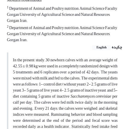
Mostafa Hosseinabadi
1
Department of Animal and Poultry nutrition, Animal Science Faculty,
Gorgan University of Agricultural Science and Natural Resources,
Gorgan, Iran.
2
Department of Animal and Poultry nutrition, Animal Science Faculty,
Gorgan University of Agricultural Science and Natural Resources,
Gorgan, Iran.
چکیده
English
In the present study, 30 newborn calves with an average weight of
42.55 ± 0.98 kg were used in a completely randomized design with
5 treatments and 6 replicates over a period of 42 days. The yeasts
were mixed with milk and fed to the calves. The experimental diets
were as follows: 1- control diet (without yeast), 2- 2.5 grams of live
yeast, 3- 5 grams of live yeast, 4- 2.5 grams of inactive yeast, and 5-
diet containing 5 grams of inactive
Saccharomyces cerevisiae
per
calf per day. The calves were fed milk twice daily, in the morning
and evening. Every 21 days, the calves were weighed, and skeletal
indices were measured. Ruminating behavior and blood sampling
were determined at the end of the period, and fecal score was
recorded daily as a health indicator. Statistically, feed intake, feed