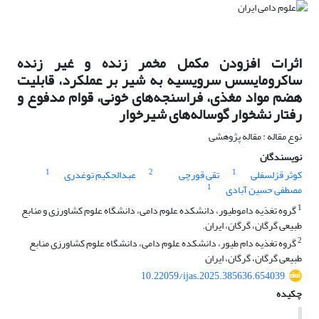
اثرات افزودن مکمل مخمر زنده و غیر زنده
ساکرومایسس سرویسیه به شیر بر عملکرد، قابلیت
هضم مواد مغذی، فراسنجه‌های خونی، قوام مدفوع و
رفتار نشخوار گوساله‌های شیرخوار
نوع مقاله : مقاله پژوهشی
نویسندگان
1
2
1
کوثر قزلسفلی
تقی قورچی
عبدالحکیم توغدری
1
مصطفی حسین آبادی
1
گروه تغذیه دام‏و‏طیور، دانشکده علوم دامی، دانشگاه علوم کشاورزی و منابع
طبیعی گرگان، گرگان، ایران.
2
گروه تغذیه دام طیور، دانشکده علوم دامی، دانشگاه علوم کشاورزی منابع
طبیعی گرگان، گرگان، ایران
10.22059/ijas.2025.385636.654039
چکیده