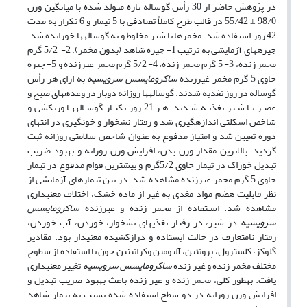
در پژوهش حاضر از 30 رأس گوساله تازه متولد شده با میانگین وزن
98/0 ± 55/42 در قالب طرح کاملاً تصادفی با 5 تیمار و 6 تکرار به مدت
42 روز استفاده شد. مخمرها با شیر مخلوط و به گوساله‏ها خورانده شد.
جیره‏های آزمایشی به ترتیب 1- جیره شاهد (بدون مخمر)، 2- 5/2 گرم
مخمر زنده، 3- 5 گرم مخمر زنده
،
4- 5/2 گرم مخمر غیرزنده
و 5- جیره
حاوی 5 گرم مخمر غیرزنده
ساکرومایسس سرویسیه
به ازای هر رأس
گوساله در روز تغذیه شدند. گوساله‏ها روزانه دوبار در وعده‏های صبح و
عصـر بـا شـیر تغذیـه شـدند. هـر 21 روز یک‏بـار گوسـاله‏هـا وزن‏کشی و
شاخص اسکلتی اندازه‏گیری شد و رفتار نشخوار و خون­گیری در انتهای
دوره تعیین شد و امتیاز مدفوع به عنوان شاخص سلامتی روزانه ثبت
گردید. بالاترین مقدار وزن بدن، افزایش وزن روزانه و بهبود ضریب
تبدیل خوراک در تیمار حاوی 5/2گرم و بیشترین قوام مدفوع در تیمار
حاوی 5 گرم مخمر غیرزنده مشاهده شد. در بین تیمارهای آزمایشی از
نظر قابلیت هضم مواد مغذی به غیر از ماده خشک، اختلاف معنی‏داری
مشاهده شد. اسـتفاده از مخمر زنده و غیرزنده
ساکرومایسس
سرویسیه
در شیر، در رفتار تغذیه‏ای نشخوار، خوردن، آب خوردن،
رفتار نامتعارف در حالت ایستاده و درازکشیده معنی‏دار بود. مقادیر
گلوکز، کلسترول، پروتئین، آلبومین وکراتینین خون با استفاده از سطوح
مختلف مخمر زنده و غیر زنده
ساکرومایسس سرویسیه
تغییر معنی‏داری
یافت. به‏طور کلی،
مخمر زنده و غیر زنده باعث بهبود ضریب تبدیل و
افزایش وزن روزانه در دو سطح استفاده شده نسبت به تیمار شاهد