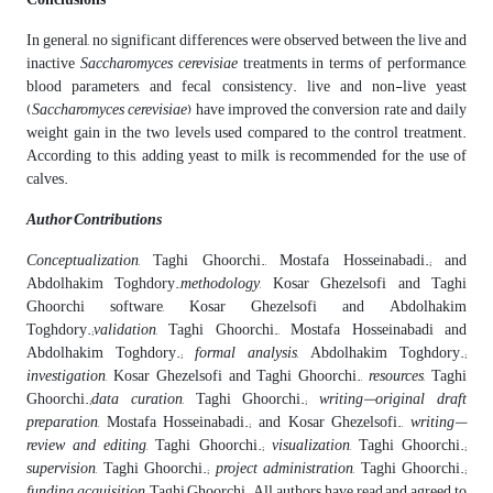
In general, no significant differences were observed between the live and
inactive
Saccharomyces cerevisiae
treatments in terms of performance,
blood parameters, and fecal consistency. live and non-live yeast
(
Saccharomyces cerevisiae
) have improved the conversion rate and daily
weight gain in the two levels used compared to the control treatment.
According to this, adding yeast to milk is recommended for the use of
calves.
Author Contributions
Conceptualization
, Taghi Ghoorchi., Mostafa Hosseinabadi.; and
Abdolhakim Toghdory.,
methodology
, Kosar Ghezelsofi
and Taghi
Ghoorchi software, Kosar Ghezelsofi
and Abdolhakim
Toghdory.;
validation
, Taghi Ghoorchi., Mostafa Hosseinabadi and
Abdolhakim Toghdory.;
formal analysis
, Abdolhakim Toghdory.;
investigation
, Kosar Ghezelsofi
and Taghi Ghoorchi.,
resources
, Taghi
Ghoorchi.;
data curation
, Taghi Ghoorchi.;
writing—original draft
preparation
, Mostafa Hosseinabadi.; and Kosar Ghezelsofi.,
writing—
review and editing
, Taghi Ghoorchi.;
visualization
, Taghi Ghoorchi.;
supervision
, Taghi Ghoorchi.;
project administration
, Taghi Ghoorchi.;
funding acquisition
, Taghi Ghoorchi. All authors have read and agreed to