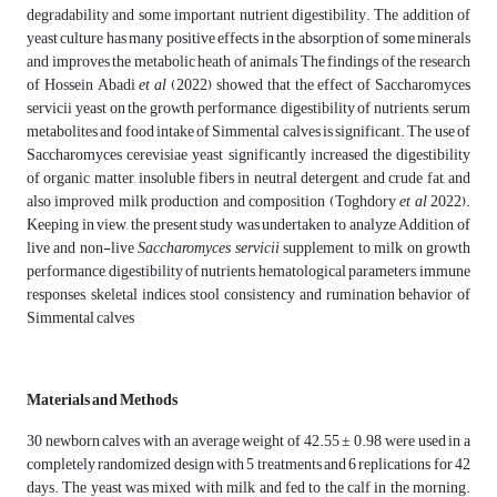
degradability and some important nutrient digestibility. The addition of
yeast culture has many positive effects in the absorption of some minerals
and improves the metabolic heath of animals The findings of the research
of Hossein Abadi
et al
(2022) showed that the effect of Saccharomyces
servicii yeast on the growth performance, digestibility of nutrients, serum
metabolites and food intake of Simmental calves is significant. The use of
Saccharomyces cerevisiae yeast significantly increased the digestibility
of organic matter, insoluble fibers in neutral detergent, and crude fat, and
also improved milk production and composition (Toghdory
et al
2022).
Keeping in view, the present study was undertaken to analyze Addition of
live and non-live
Saccharomyces servicii
supplement to milk on growth
performance, digestibility of nutrients, hematological parameters, immune
responses, skeletal indices, stool consistency and rumination behavior of
Simmental calves
Materials and Methods
30 newborn calves with an average weight of 42.55 ± 0.98 were used in a
completely randomized design with 5 treatments and 6 replications for 42
days. The yeast was mixed with milk and fed to the calf in the morning.