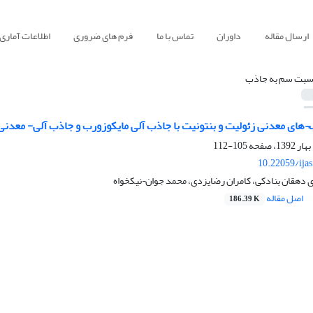
ارسال مقاله
داوران
تماس با ما
فرم های ضروری
اطلاعات آماری
سبت سم به جاذب
ای معدنی زئولیت و بنتونیت با جاذب آلی مایکوزورب و جاذب آلی- معدنی بی
105-112
10.22059/ija
 دهقان بنادکی، کامران رضایزدی، محمد جوان¬نیکخواه
اصل مقاله
186.39 K