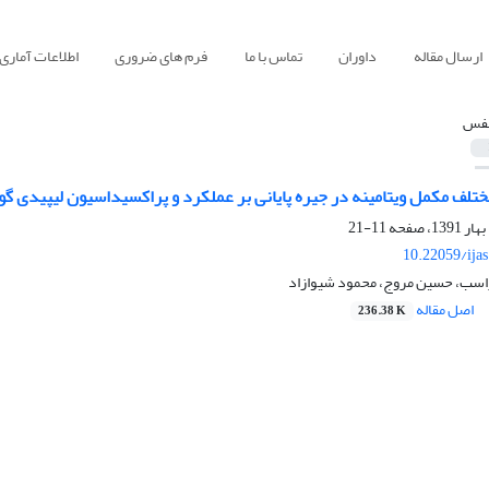
ارسال مقاله
داوران
تماس با ما
فرم های ضروری
اطلاعات آماری
فس
تلف مکمل ویتامینه در جیره پایانی بر عملکرد و پراکسیداسیون لیپیدی
11-21
10.22059/ija
راسب، حسین مروج، محمود شیوازاد
اصل مقاله
236.38 K