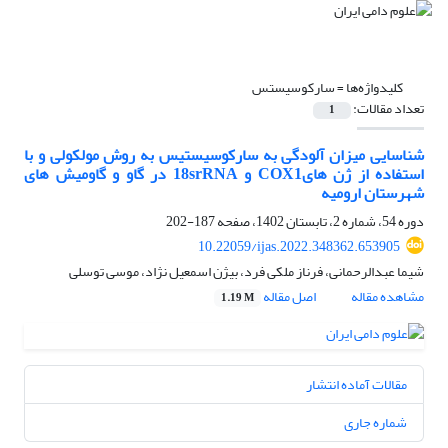
کلیدواژه‌ها =
سارکوسیستس
تعداد مقالات:
1
شناسایی میزان آلودگی به سارکوسیستیس به روش مولکولی و با
استفاده از ژن هایCOX1 و 18srRNA در گاو و گاومیش های
شهرستان ارومیه
دوره 54، شماره 2، تابستان 1402، صفحه
187-202
10.22059/ijas.2022.348362.653905
شیما عبدالرحمانی، فرناز ملکی فرد، بیژن اسمعیل نژاد، موسی توسلی
مشاهده مقاله
اصل مقاله
1.19 M
مقالات آماده انتشار
شماره جاری