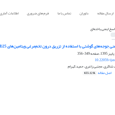
ارسال مقاله
داوران
تماس با ما
فرم های ضروری
اطلاعات آماری
اسخ ایمنی یاخته‌ای
 جوجه‌های گوشتی با استفاده از تزریق درون تخم‌مرغی ویتامین‌های 25(OH) D3 و K3
349-356
10.22059/ija
 شاکری، مجتبی زاغری، حمید کهرام
اصل مقاله
655.12 K