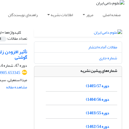
صفحه اصلی
مرور
اطلاعات نشریه
راهنمای نویسندگان
کلیدواژه‌ها =
ا
تعداد مقالات:
1
مقالات آماده انتشار
تأثیر افزودن ز
گوشتی
شماره جاری
دوره 47، شماره 4، زمستان 1395، صفحه
شماره‌های پیشین نشریه
30905.653345
مینا اسمعیلی، سی
دوره 57 (1405)
مشاهده مقاله
دوره 56 (1404)
دوره 55 (1403)
دوره 54 (1402)