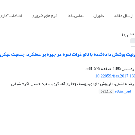
ارسال مقاله
داوران
تماس با ما
فرم های ضروری
اطلاعات آماری
رتفاع پرز
ئولیت پوشش داده‌شده با نانو ذرات نقره در جیره بر عملکرد، جمعیت میک
579-588
10.22059/ijas.2017.1
درضا هاشمی، داریوش داودی، یوسف جعفری آهنگری، سعید حسنی، اکرم شبانی
اصل مقاله
661.1 K