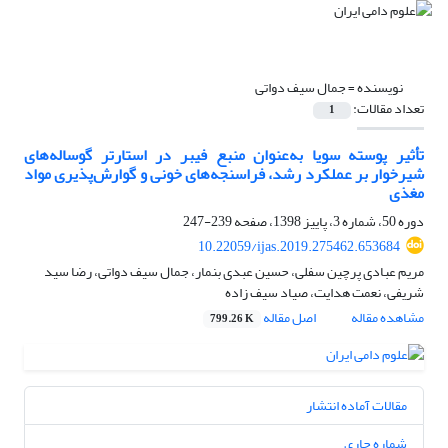
نویسنده =
جمال سیف دواتی
تعداد مقالات:
1
تأثیر پوسته سویا به‌عنوان منبع فیبر در استارتر گوساله‌های
شیرخوار بر عملکرد رشد، فراسنجه‌های خونی و گوارش‌پذیری مواد
مغذی
دوره 50، شماره 3، پاییز 1398، صفحه
239-247
10.22059/ijas.2019.275462.653684
مریم عبادی پرچین سفلی، حسین عبدی بنمار، جمال سیف دواتی، رضا سید
شریفی، نعمت هدایت، صیاد سیف زاده
مشاهده مقاله
اصل مقاله
799.26 K
مقالات آماده انتشار
شماره جاری