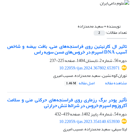
نویسنده =
سعید محمدزاده
تعداد مقالات:
2
تاثیر ال کارنیتین روی فراسنجه‌های منی، بافت بیضه و شاخص
آسیب DNA اسپرم در خروس‌های مسن سویه راس
دوره 56، شماره 2، تابستان 1404، صفحه
225-237
10.22059/ijas.2024.367802.653971
توران کوه نشین، سعید محمدزاده، مسیب امیری
مشاهده مقاله
اصل مقاله
1.46 M
تأثیر پودر برگ رزماری روی فراسنجه‌های حرکتی منی و سلامت
آکروزوم اسپرم خروس در شرائط تنش حرارتی
دوره 54، شماره 4، پاییز 1402، صفحه
419-432
10.22059/ijas.2023.354140.653930
لیلا سیفی، سعید محمدزاده، مسیب امیری