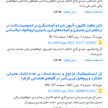
کیان صادقی، مهدی گنج خانلو، مهدی دهقان بنادکی، مصطفی صادقی، ابوالفضل
زالی، اکبر تقی زاده
مشاهده مقاله
اصل مقاله
1.85 M
تاثیر تفاوت کاتیون-آنیون جیره و آمیخته‌گری بر خصوصیات لاشه در
بره‌های لری بختیاری و آمیخته‌های لری بختیاری×رومانوف×پاکستانی
دوره 55، شماره 1، بهار 1403، صفحه
15-30
10.22059/ijas.2023.352177.653922
آرزو ایمانپور، مهدی گنج خانلو، احمدرضا علی پور، ابوالفضل زالی، محمد مرادی
شهربابک
مشاهده مقاله
اصل مقاله
1.03 M
اثر اسیدلینولئیک مزدوج و سدیم استات بر ماده خشک مصرفی،
عملکرد و پروفایل چربی شیر در گاوهای هلشتاین تازهزا
دوره 54، شماره 4، پاییز 1402، صفحه
337-349
10.22059/ijas.2022.349988.653912
سحر کریمی ازندریانی، مهدی گنج خانلو، کامران رضایزدی، ابوالفضل زالی،
حسین مرادی شهربابک، مهدی ژندی، حامد خلیل وندی بهروزیار