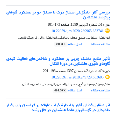
بررسی آثار جایگزینی سیلاژ ذرت با سیلاژ جو بر عملکرد گاوهای
پرتولید هلشتاین ‏
دوره 51، شماره 3، پاییز 1399، صفحه
173-181
10.22059/ijas.2020.289965.653741
ابوالفضل سلطانی، مهدی دهقان بنادکی، ابوالفضل زالی، فرهنگ فاتحی
مشاهده مقاله
اصل مقاله
490.8 K
تأثیر منابع مختلف چربی بر عملکرد و شاخص‌های فعالیت کبدی
گاوهای شیری هلشتاین در دورۀ انتقال
دوره 49، شماره 2، تابستان 1397، صفحه
193-201
10.22059/ijas.2018.249729.653603
هادی مرادی، مهدی گنج خانلو، ابوالفضل زالی، مهدی دهقان بنادکی
مشاهده مقاله
اصل مقاله
414.68 K
اثر متقابل فضای آخور و اندازۀ ذرات علوفه بر فراسنجه‎های رفتار
تغذیه‌ای در گوساله‎های مادۀ هلشتاین در حال رشد