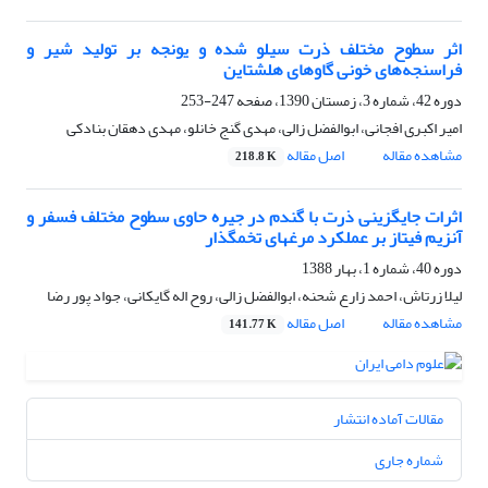
اثر سطوح مختلف ذرت سیلو شده و یونجه بر تولید شیر و
فراسنجه‌های خونی گاوهای هلشتاین
دوره 42، شماره 3، زمستان 1390، صفحه
247-253
امیر اکبری افجانی، ابوالفضل زالی، مهدی گنج خانلو، مهدی دهقان بنادکی
مشاهده مقاله
اصل مقاله
218.8 K
اثرات جایگزینی ذرت با گندم در جیره حاوی سطوح مختلف فسفر و
آنزیم فیتاز بر عملکرد مرغها‌ی تخمگذار
دوره 40، شماره 1، بهار 1388
لیلا زرتاش، احمد زارع شحنه، ابوالفضل زالی، روح اله گایکانی، جواد پور رضا
مشاهده مقاله
اصل مقاله
141.77 K
مقالات آماده انتشار
شماره جاری