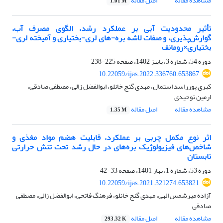
مشاهده مقاله
اصل مقاله
1.01 M
تأثیر محدودیت آبی بر عملکرد رشد، الگوی مصرف آب،
گوارش‌پذیری، و صفات لاشه بره-های لری-بختیاری و آمیخته لری-
بختیاری×رومانف
دوره 54، شماره 3، پاییز 1402، صفحه
225-238
10.22059/ijas.2022.336760.653867
کبری پورراسد استمال، مهدی گنج خانلو، ابوالفضل زالی، مصطفی صادقی،
ارمین توحیدی
مشاهده مقاله
اصل مقاله
1.35 M
اثر نوع مکمل چربی بر عملکرد، قابلیت هضم مواد مغذی و
شاخص‌های فیزیولوژیک بره‌های در حال ‏رشد تحت تنش حرارتی
تابستان
دوره 53، شماره 1، بهار 1401، صفحه
33-42
10.22059/ijas.2021.321274.653821
آزاده میرشمس الهی، مهدی گنج خانلو، فرهنگ فاتحی، ابوالفضل زالی، مصطفی
صادقی
مشاهده مقاله
اصل مقاله
293.32 K