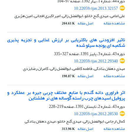
دوره 44، شماره 1، بهار 1392، صفحه
97-104
10.22059/ijas.2013.32157
علی امامی، مهدی گنج خانلو، ابوالفضل زالی، امیر اکبری افجانی، امین هژبری
مشاهده مقاله
اصل مقاله
204.61 K
تاثیر افزودنی های باکتریایی بر ارزش غذایی و تجزیه پذیری
شکمبه ای یونجه سیلو شده
دوره 43، شماره 3، پاییز 1391، صفحه
327-335
10.22059/ijas.2012.29340
مهدی دهقان بنادکی، فاطمه کاظمی، ابوالفضل زالی، کامران رضایزدی
مشاهده مقاله
اصل مقاله
190.87 K
اثر فراوری دانه گندم با منابع مختلف چربی جیره بر عملکرد و
پروفیل اسیدهای چرب راسته گوساله های نر هلشتاین
دوره 43، شماره 2، تابستان 1391، صفحه
219-228
10.22059/ijas.2012.28530
کمال ارجاعی، ابوالفضل زالی، مهدی گنج خانلو، مهدی دهقان بنادکی
مشاهده مقاله
اصل مقاله
313.96 K