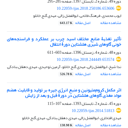
دوره 49، شماره 2، تابستان 1397، صفحه
285-295
10.22059/ijas.2018.250186.653606
ایوب محمدی، فرهنگ فاتحی، ابوالفضل زالی، مهدی گنج خانلو
مشاهده مقاله
اصل مقاله
643.17 K
تأثیر تغذیۀ منابع مختلف اسید چرب بر عملکرد و فراسنجه‌های
خونی گاوهای شیری هلشتاین دورۀ انتقال
دوره 48، شماره 4، زمستان 1396، صفحه
603-611
10.22059/ijas.2018.244449.653574
ندا شیخ، ابوالفضل زالی، مهدی گنج خانلو، آرمین توحیدی، مهدی دهقان بنادکی
مشاهده مقاله
اصل مقاله
526.78 K
اثر مکمل کروم‌متیونین و منبع انرژی جیره بر تولید و قابلیت هضم
مواد مغذی گاوهای هلشتاین در دورۀ قبل و بعد از زایش
دوره 45، شماره 2، تابستان 1393، صفحه
107-115
10.22059/ijas.2014.51813
مهدی افتخاری، ابوالفضل زالی، مهدی دهقان بنادکی، مهدی گنج خانلو
مشاهده مقاله
اصل مقاله
138.98 K