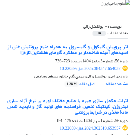
نویسنده =
ابوالفضل زالی
تعداد مقالات:
18
اثر پروپیلن گلیکول و گلیسرول به همراه منبع پروتئینی غنی از
اسیدهای آمینه شاخه‌دار بر عملکرد گاوهای هلشتاین تازه‌زا
دوره 56، شماره 3، پاییز 1404، صفحه
723-736
10.22059/ijas.2025.384347.654037
داود بهرامی، ابوالفضل زالی، مهدی گنج خانلو، مصطفی صادقی
مشاهده مقاله
اصل مقاله
1.28 M
اثرات مکمل سازی جیره با منابع مختلف اوره بر نرخ آزاد سازی
نیتروژن، کینتیک تخمیر، فراسنجه های تولید گاز و ناپدید شدن
مادۀ مغذی در شرایط برونتنی
دوره 56، شماره 1، بهار 1404، صفحه
175-191
10.22059/ijas.2024.362519.653957