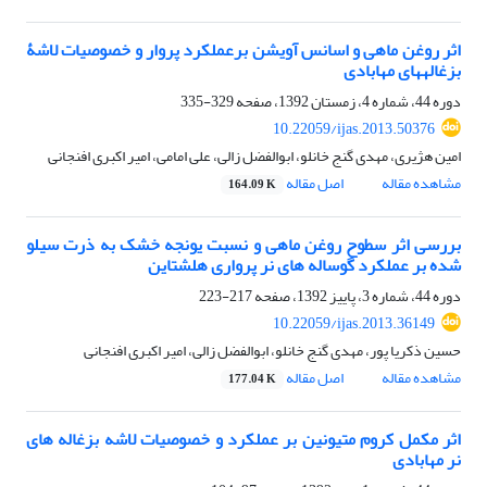
اثر روغن ماهی و اسانس آویشن برعملکرد پروار و خصوصیات لاشۀ
بزغاله‏های مهابادی
دوره 44، شماره 4، زمستان 1392، صفحه
329-335
10.22059/ijas.2013.50376
امین هژیری، مهدی گنج خانلو، ابوالفضل زالی، علی امامی، امیر اکبری افنجانی
مشاهده مقاله
اصل مقاله
164.09 K
بررسی اثر سطوح روغن ماهی و نسبت یونجه خشک به ذرت سیلو
شده بر عملکرد گوساله های نر پرواری هلشتاین
دوره 44، شماره 3، پاییز 1392، صفحه
217-223
10.22059/ijas.2013.36149
حسین ذکریا پور، مهدی گنج خانلو، ابوالفضل زالی، امیر اکبری افنجانی
مشاهده مقاله
اصل مقاله
177.04 K
اثر مکمل کروم متیونین بر عملکرد و خصوصیات لاشه بزغاله های
نر مهابادی