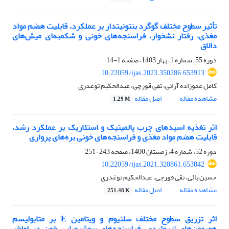
تأثیر سطوح مختلف گوگرد بنتونیتدار بر عملکرد، قابلیت ‌هضم مواد
مغذی، رفتار نشخوار، فراسنجه‌های خونی و شکمبه‌ای میش‌های
دالاق
دوره 55، شماره 1، بهار 1403، صفحه
1-14
10.22059/ijas.2023.350286.653913
کامل عموزاده آرائی، تقی قورچی، عبدالحکیم توغدری
مشاهده مقاله
اصل مقاله
1.29 M
اثر تغذیه اسیدهای چرب پالمیتیک و استئاریک بر عملکرد رشد،
قابلیت هضم مواد مغذی و ‏فراسنجه‌های خونی بره‌های پرواری
دوره 52، شماره 4، زمستان 1400، صفحه
243-251
10.22059/ijas.2021.328861.653842
حسین بائی، تقی قورچی، عبدالحکیم توغدری
مشاهده مقاله
اصل مقاله
251.48 K
اثر تزریق سطوح مختلف سلنیوم و ویتامین‎ E ‎بر متابولیسم
هورمون‌های تیروئیدی، فراسنجه‌های ‏بیوشیمیایی خون در اواخر