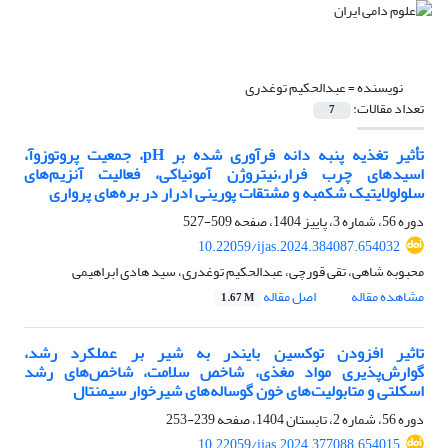
نویسنده =
عبدالحکیم توغدری
تعداد مقالات:
7
تأثیر تغذیه پنبه دانه فرآوری شده بر pH، جمعیت پروتوزوآ،
اسیدهای چرب فرار،نیتروژن آمونیاکی، فعالیت آنزیم‌های
سلولولایتیک شکمبه و مشتقات پورینی ادرار در بره‌های پرواری
دوره 56، شماره 3، پاییز 1404، صفحه
509-527
10.22059/ijas.2024.384087.654032
محبوبه شاهی، تقی قورچی، عبدالحکیم توغدری، سید هادی ابراهیمی
مشاهده مقاله
اصل مقاله
1.67 M
تاثیر افزودن توکسین بایندر به شیر بر عملکرد رشد،
گوارش‌پذیری مواد مغذی، شاخص سلامت، شاخص‌های رشد
اسکلتی و متابولیت‌های خون گوساله‌های شیرخوار سیمنتال
دوره 56، شماره 2، تابستان 1404، صفحه
239-253
10.22059/ijas.2024.377088.654015