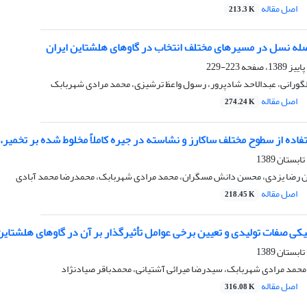
اصل مقاله
213.3 K
صله نسل در مسیرهای مختلف انتخاب در گاوهای هلشتاین ایران
223-229
ورانی، عبدالاحد شادپرور، رسول واعظ ترشیزی، محمد مرادی شهربابک
اصل مقاله
274.24 K
تفاده از سطوح مختلف ساکارز و نشاسته در جیره کاملاً مخلوط شده بر تخم
ن رضا یزدی، محسن دانش مسگران، محمد مرادی شهربابک، محمدرضا محمد آبادی
اصل مقاله
218.45 K
یکی صفات تولیدی و تعیین برخی عوامل تأثیرگذار بر آن در گاوهای هلشتاین
حمد مرادی شهربابک، سیدرضا میرائی آشتیانی، محمدباقر صیادنژاد
اصل مقاله
316.08 K