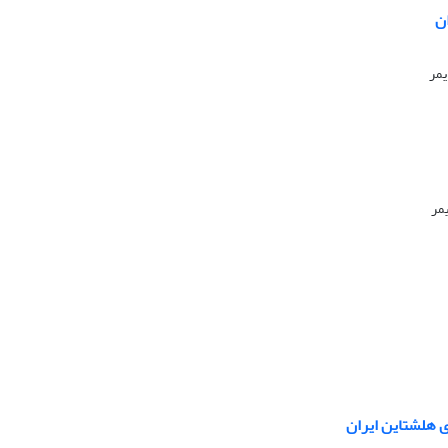
ن
یمر
مر
ی هلشتاین ایران