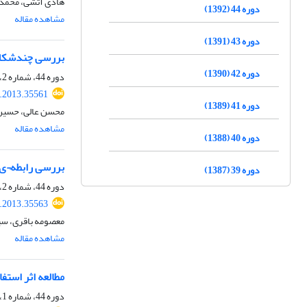
هادی آتشی، محمد م
دوره 44 (1392)
مشاهده مقاله
دوره 43 (1391)
بررسی چندشکلی اگزون 6 ژن کالپاستاتین به روش PCR-SSCP و ارتباط آن با صف
دوره 42 (1390)
دوره 44، شماره 2، تابستان 1392، صفحه
s.2013.35561
دوره 41 (1389)
محسن عالی، حسین 
مشاهده مقاله
دوره 40 (1388)
بررسی رابطه¬ی ژن TLR4 با ورم پستان بالینی در گاو¬های
دوره 39 (1387)
دوره 44، شماره 2، تابستان 1392، صفحه
s.2013.35563
معصومه باقری، سید
مشاهده مقاله
مطالعه اثر استف
دوره 44، شماره 1، بهار 1392، صفحه