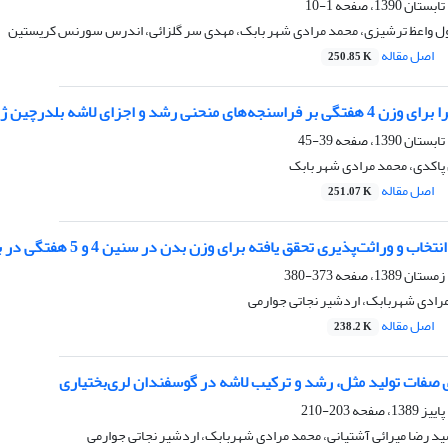
1-10
 واعظ ترشیزی، محمد مرادی شهر بابک، مهدی سر گلزائی، اندرس سورنس کریستین
اصل مقاله
250.85 K
ی منحنی رشد و اجزای لاشه بلدرچین ژاپنی
39-45
پاکدی، محمد مرادی شهر بابک
اصل مقاله
251.07 K
 و وراثت‌پذیری تحقق یافته برای وزن بدن در سنین 4 و 5 هفتگی در بلدرچین ژاپنی
373-380
مرادی شهربابک، اردشیر نجاتی جوارمی
اصل مقاله
238.2 K
صفات تولید مثل، رشد و ترکیب لاشه در گوسفندان لری‌بختیاری
203-210
د رضا میرائی آشتیانی، محمد مرادی شهربابک، اردشیر نجاتی جوارمی