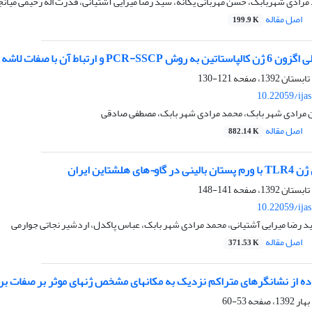
رادی شهربابک، حسن مهربانی یگانه، سید رضا میرایی آشتیانی، قدرت اله رحیمی میان
اصل مقاله
199.9 K
ات لاشه در گوسفندان لری-بختیاریو زل-آتابای
121-130
10.22059/ija
مرادی شهر بابک، محمد مرادی شهر بابک، مصطفی صادقی
اصل مقاله
882.14 K
 هلشتاین ایران
141-148
10.22059/ija
 رضا میرایی آشتیانی، محمد مرادی شهر بابک، عباس پاکدل، اردشیر نجاتی جوارمی
اصل مقاله
371.53 K
اده از نشانگرهای متراکم نزدیک به مکانهای مشخص ژنهای موثر بر صفات ب
53-60