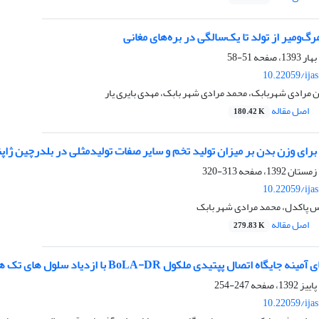
رگ‌ومیر از تولد تا یک‌سالگی در بره‌های مغانی
51-58
10.22059/ija
 مرادی شهربابک، محمد مرادی شهر بابک، مهدی بایری یار
اصل مقاله
180.42 K
ا برای وزن بدن بر میزان تولید تخم و سایر صفات تولیدمثلی در بلدرچین ژاپ
313-320
10.22059/ija
س پاکدل، محمد مرادی شهر بابک
اصل مقاله
279.83 K
یدی ملکول BoLA-DR با ازدیاد سلول های تک هسته ای خون محیطی در پاسخ به استافیلوکوکوسآرئوس
247-254
10.22059/ija