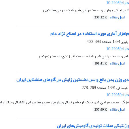
10.22059/ija
دشیر نجاتی جوارمی، محمد مرادی شهربابک، مهدی ساعتچی
اصل مقاله
237.12 K
افزار آماری مورد استفاده در اصلاح نژاد دام
393-400
10.22059/ija
اهی، محمد مرادی شهربابک، محمدباقر زندی، محمد رزم کبیر
اصل مقاله
191.41 K
دی وزن بدن بالغ و سن نخستین زایش در گاوهای هلشتاین ایران
269-278
10.22059/ija
گی، محمد مرادی شهربابک، اردشیر نجاتی جوارمی، سیدرضا میرایی آشتیانی، پیتر آرایم
اصل مقاله
257.09 K
و ژنتیکی صفات تولیدی گاومیش‌های ایران