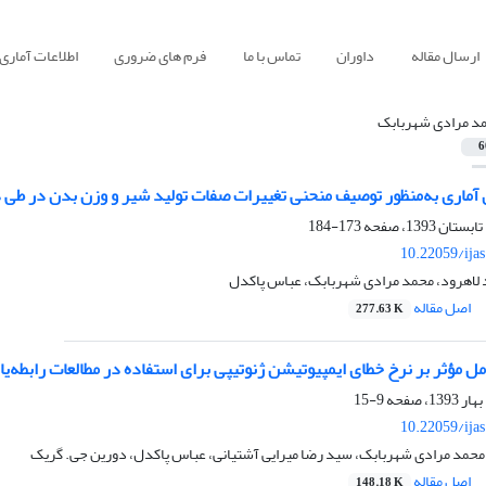
ارسال مقاله
داوران
تماس با ما
فرم های ضروری
اطلاعات آماری
د مرادی شهربابک
6
آماری به‌منظور توصیف منحنی تغییرات صفات تولید شیر و وزن بدن در طی 
173-184
10.22059/ija
د لاهرود، محمد مرادی شهربابک، عباس پاکدل
اصل مقاله
277.63 K
ل مؤثر بر نرخ خطای ایمپیوتیشن ژنوتیپی برای استفاده در مطالعات رابطه
9-15
10.22059/ija
حمد مرادی شهربابک، سید رضا میرایی آشتیانی، عباس پاکدل، دورین جی. گریک
اصل مقاله
148.18 K