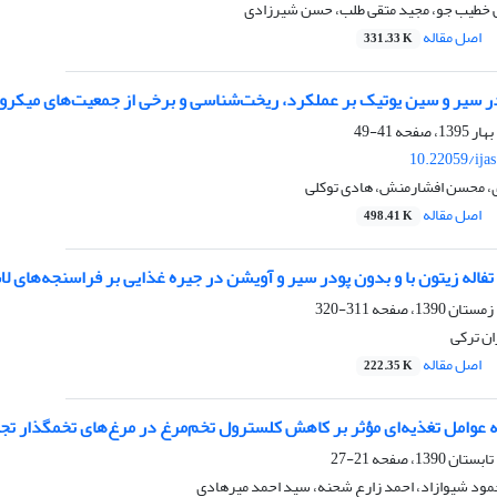
 خطیب جو، مجید متقی طلب، حسن شیرزادی
اصل مقاله
331.33 K
در سیر و سین‌ یوتیک بر عملکرد، ریخت‌شناسی و برخی از جمعیت‌های میکر
41-49
10.22059/ija
، محسن افشارمنش، هادی توکلی
اصل مقاله
498.41 K
ز تفاله زیتون با و بدون پودر سیر و آویشن در جیره غذایی بر فراسنجه‌های
311-320
ان ترکی
اصل مقاله
222.35 K
 عوامل تغذیه‌ای مؤثر بر کاهش کلسترول تخم‌مرغ در مرغ‌های تخمگذار تج
21-27
مود شیوازاد، احمد زارع شحنه، سید احمد میرهادی