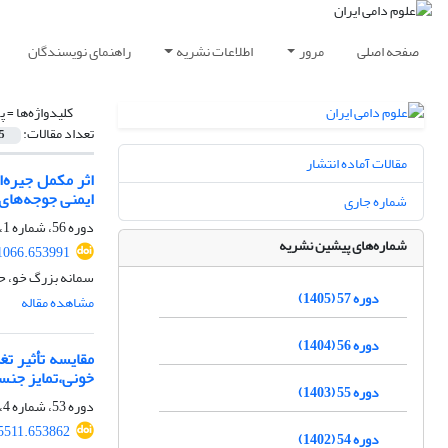
صفحه اصلی
مرور
اطلاعات نشریه
راهنمای نویسندگان
کلیدواژه‌ها =
پ
تعداد مقالات:
5
مقالات آماده انتشار
اثر مکمل جیره‌
ایمنی جوجه‌های
شماره جاری
دوره 56، شماره 1، بهار 1404، صفحه
شماره‌های پیشین نشریه
71066.653991
سمانه بزرگ خو، 
دوره 57 (1405)
مشاهده مقاله
دوره 56 (1404)
خونی،تمایز جنسی
دوره 55 (1403)
دوره 53، شماره 4، زمستان 1401، صفحه
35511.653862
دوره 54 (1402)