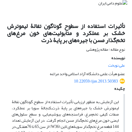
تأثیرات استفاده از سطوح گوناگون تفالۀ لیمو‌ترش
خشک بر عملکرد و متابولیت‌های خون مرغ‌های
تخم‌گذار مسن با جیره‌های بر پایۀ ذرت
نوع مقاله : مقاله پژوهشی
نویسنده
علی نوبخت
عضو هیأت علمی دانشگاه آزاد اسلامی واحد مراغه
10.22059/ijas.2013.50383
چکیده
این آزمایش به منظور ارزیابی تأثیرات استفاده از سطوح گوناگون تفالۀ
لیموترش خشک با جیره‌های بر پایۀ ذرت‌ـ‌کنجالۀ سویا بر عملکرد،
صفات کیفی تخم‌مرغ، فراسنجه‌های بیوشیمیایی، و سطح سلول‌های
ایمنی خون مرغ‌های تخم‌گذار مسن انجام گرفت. در این آزمایش تعداد
144 قطعه مرغ تخم‌گذار سویة‌های‌ لاین (W36) از سن 65 تا 76هفتگی در