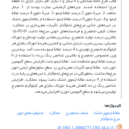
قالب طرح کاملاً تصادفی با 4 تیمار و 3 تکرار (هر تکرار دارای 12 قطعه
مرغ) استفاده شدند. جیره‌های آزمایشی عبارت بودند از: 1. تیمار
شاهد، 2. جیرۀ حاوی 2 درصد تفالۀ لیمو، 3. جیرۀ حاوی 4 درصد تفالۀ
لیمو؛ و 4. جیرۀ حاوی 6 درصد تفالۀ لیمو. استفاده از تفالۀ لیموی خشک
در جیره‌های غذایی مرغ‌های تخم‌گذار تأثیرات معنی‌داری بر عملکرد،
صفات کیفی تخم‌مرغ و فراسنجه‌های خونی مرغ‌ها داشت (05/0>p).
بالاترین درصد تولید تخم‌مرغ، بیشترین مقادیر تولید توده‌ای و خوراک
مصرفی، بهترین ضریب تبدیل غذایی، و کمترین هزینۀ خوراک به‌ازای هر
کیلوگرم تخم‌‌مرغ تولیدی با 4 درصد تفالۀ لیمو به‌دست آمد. بیشترین
وزن مخصوص تخم‌مرغ و بالاترین شاخص رنگ زرده با استفاده از 6
درصد تفالۀ لیمو مشاهده شد. تفالۀ لیمو باعث افزایش سطح آلبومین
خون شد. تفالۀ لیمو تأثیرات معنی‌‌داری بر سطح سلول‌های ایمنی خون
مرغ‌ها نداشت. به‌طور‌کلی در مرغ‌های تخم‌‌گذار با جیره‌های بر پایة ذرت
استفاده از 4 درصد تفالۀ لیموی خشک باعث بهبود عملکرد، افزایش
شاخص رنگ زرده، کاهش هزینۀ خوراک به‌ازای هر کیلوگرم تخم‌مرغ
تولیدی می‌شود و سطح آلبومین خون را افزایش می‌دهد.
کلیدواژه‌ها
تفالۀ لیموی خشک
صفات تخم‌مرغ
عملکرد
متابولیت‌های خون
مرغ تخم‌گذار
20.1001.1.20084773.1392.44.4.11.7