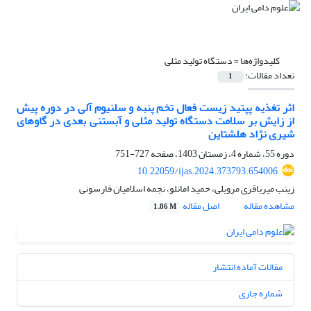
کلیدواژه‌ها =
دستگاه تولید مثلی
تعداد مقالات:
1
اثر تغذیه پپتید زیست فعال تخم پنبه و سلنیوم آلی در دوره پیش
از زایش بر سلامت دستگاه تولید مثلی و آبستنی بعدی در گاوهای
شیری نژاد هلشتاین
دوره 55، شماره 4، زمستان 1403، صفحه
727-751
10.22059/ijas.2024.373793.654006
زینب میرباقری مرویلی، حمید امانلو، نجمه اسلامیان فارسونی
مشاهده مقاله
اصل مقاله
1.86 M
مقالات آماده انتشار
شماره جاری