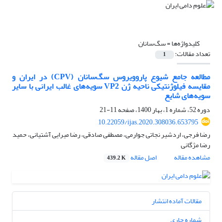
کلیدواژه‌ها =
سگ‌سانان
تعداد مقالات:
1
مطالعه جامع شیوع پاروویروس سگ‌سانان (‏CPV‏) در ایران و
مقایسه فیلوژنتیکی ناحیه ژن ‏VP2‎‏ ‏سویه‌های غالب ایرانی با سایر
سویه‌های شایع
دوره 52، شماره 1، بهار 1400، صفحه
11-21
10.22059/ijas.2020.308036.653795
رضا فرجی، اردشیر نجاتی جوارمی، مصطفی صادقی، رضا میرایی آشتیانی، حمید
رضا مژگانی
مشاهده مقاله
اصل مقاله
439.2 K
مقالات آماده انتشار
شماره جاری