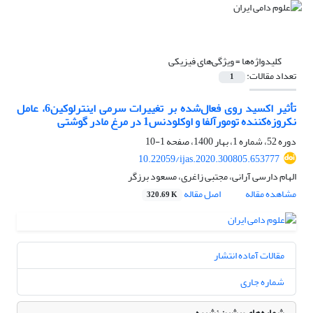
کلیدواژه‌ها =
ویژگی‌های فیزیکی‏
تعداد مقالات:
1
تأثیر اکسید روی فعال‌شده بر تغییرات سرمی اینترلوکین‌6، عامل
نکروزه‌کننده تومورآلفا و اوکلودنس‌1 ‏در مرغ مادر گوشتی
دوره 52، شماره 1، بهار 1400، صفحه
1-10
10.22059/ijas.2020.300805.653777
الهام دارسی آرانی، مجتبی زاغری، مسعود برزگر
مشاهده مقاله
اصل مقاله
320.69 K
مقالات آماده انتشار
شماره جاری
شماره‌های پیشین نشریه