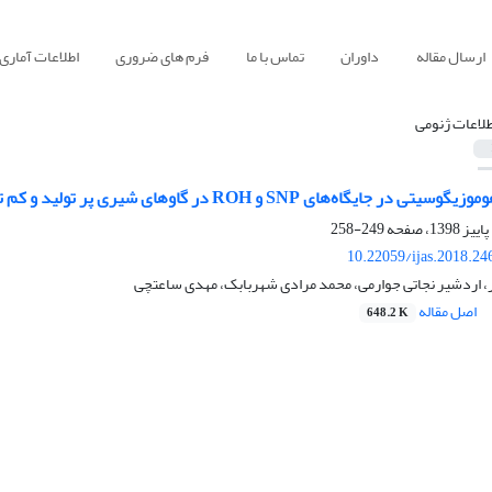
ارسال مقاله
داوران
تماس با ما
فرم های ضروری
اطلاعات آماری
طلاعات ژنومی
اه‌های SNP و ROH در گاوهای شیری پر ‌تولید و کم‌ تولید هلشتاین
249-258
10.22059/ijas.2018.2
، اردشیر نجاتی جوارمی، محمد مرادی شهربابک، مهدی ساعتچی
اصل مقاله
648.2 K