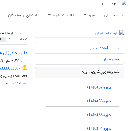
صفحه اصلی
مرور
اطلاعات نشریه
راهنمای نویسندگان
کلیدواژه‌ها =
ا
تعداد مقالات:
1
مقالات آماده انتشار
مقایسه میزان هوموزیگوسیتی در جایگ
شماره جاری
دوره 50، شماره 3، پاییز 1398، صفحه
46333.653587
شماره‌های پیشین نشریه
حجت اله موسی پور
مشاهده مقاله
دوره 57 (1405)
دوره 56 (1404)
دوره 55 (1403)
دوره 54 (1402)