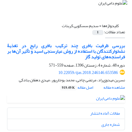
کلیدواژه‌ها =
سدیم سسکویی کربنات
تعداد مقالات:
1
بررسی ظرفیت بافری چند ترکیب بافری رایج در تغذیۀ
نشخوارکنندگان با استفاده از روش عیارسنجی اسید و تأثیر آن‌ها بر
فراسنجه‌های تولید گاز
دوره 48، شماره 4، زمستان 1396، صفحه
559-571
10.22059/ijas.2018.246146.653586
نسرین مهدوی‌راد، مرتضی چاجی، محمد بوجارپور، مهدی دهقان بنادکی
مشاهده مقاله
اصل مقاله
919.49 K
مقالات آماده انتشار
شماره جاری