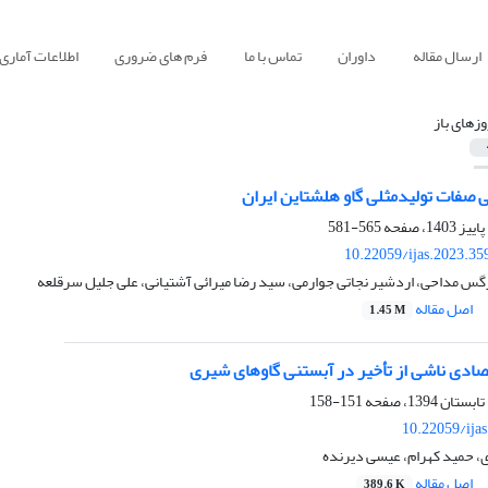
ارسال مقاله
داوران
تماس با ما
فرم های ضروری
اطلاعات آماری
وزهای باز
 صفات تولیدمثلی گاو هلشتاین ایران
565-581
10.22059/ijas.2023.3
س مداحی، اردشیر نجاتی جوارمی، سید رضا میرائی آشتیانی، علی جلیل سرقلعه
اصل مقاله
1.45 M
صادی ناشی از تأخیر در آبستنی گاوهای شیری
151-158
10.22059/ija
، حمید کهرام، عیسی دیرنده
اصل مقاله
389.6 K