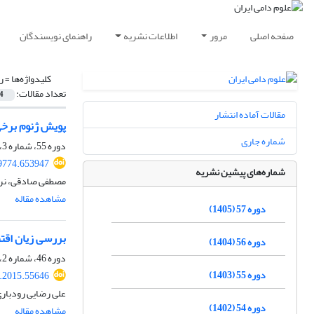
صفحه اصلی
مرور
اطلاعات نشریه
راهنمای نویسندگان
کلیدواژه‌ها =
ر
تعداد مقالات:
4
مقالات آماده انتشار
پویش ژنوم برخی
شماره جاری
دوره 55، شماره 3، پاییز 1403، صفحه
59774.653947
شماره‌های پیشین نشریه
مصطفی صادقی، نرگ
مشاهده مقاله
دوره 57 (1405)
بررسی زیان اقت
دوره 56 (1404)
دوره 46، شماره 2، تابستان 1394، صفحه
دوره 55 (1403)
s.2015.55646
علی رضایی رودباری
دوره 54 (1402)
مشاهده مقاله