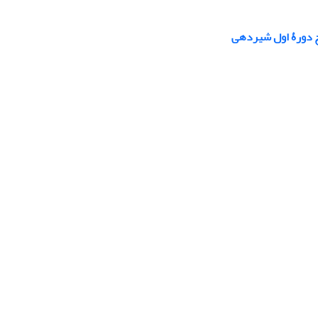
نج دورۀ اول شیردهی