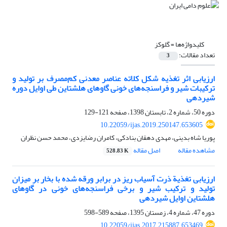
کلیدواژه‌ها =
گلوکز
تعداد مقالات:
3
ارزیابی اثر تغذیه شکل کلاته عناصر معدنی کم‌مصرف بر تولید و
ترکیبات شیر و فراسنجه‌های خونی گاوهای هلشتاین طی اوایل دوره
شیردهی
دوره 50، شماره 2، تابستان 1398، صفحه
121-129
10.22059/ijas.2019.250147.653605
پوریا شاه بدینی، مهدی دهقان بنادکی، کامران رضایزدی، محمد حسن نظران
مشاهده مقاله
اصل مقاله
528.83 K
ارزیابی تغذیة ذرت آسیاب ریز در برابر ورقه شده با بخار بر میزان
تولید و ترکیب شیر و برخی فراسنجه‌های خونی در گاوهای
هلشتاین اوایل شیردهی
دوره 47، شماره 4، زمستان 1395، صفحه
589-598
10.22059/ijas.2017.215887.653469