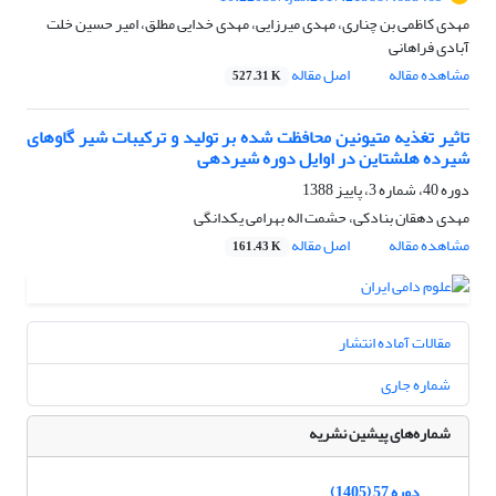
مهدی کاظمی بن چناری، مهدی میرزایی، مهدی خدایی مطلق، امیر حسین خلت
آبادی فراهانی
مشاهده مقاله
اصل مقاله
527.31 K
تاثیر تغذیه متیونین محافظت شده بر تولید و ترکیبات شیر گاوهای
شیرده هلشتاین در اوایل دوره شیردهی
دوره 40، شماره 3، پاییز 1388
مهدی دهقان بنادکی، حشمت اله بهرامی یکدانگی
مشاهده مقاله
اصل مقاله
161.43 K
مقالات آماده انتشار
شماره جاری
شماره‌های پیشین نشریه
دوره 57 (1405)