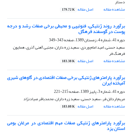
دستار
مشاهده مقاله
اصل مقاله
179.72 K
برآورد روند ژنتیکی، فنوتیپی و محیطی برخی صفات رشد و درجه
پوست در گوسفند قره‎گل
دوره 41، شماره 4، زمستان 1389، صفحه
343-349
سعید حسنی، امید امام وردی، سعید زره داران، مجتبی آهنی آذری، همایون
فرهنگ فر
مشاهده مقاله
اصل مقاله
183.38 K
برآورد پارامترهای ژنتیکی برخی صفات اقتصادی در گاوهای شیری
آمیخته ایران
دوره 41، شماره 3، پاییز 1389، صفحه
215-221
مریم اردلان فر، سعید حسنی، سعید زره داران، محمدباقر صیادنژاد
مشاهده مقاله
اصل مقاله
183.08 K
برآورد پارامترهای ژنتیکی صفات مهم اقتصادی در مرغان بومی
استان یزد