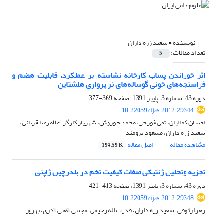
نویسنده =
سعید زره داران
تعداد مقالات:
5
اثر خوراندن پساب کارخانه نشاسته بر عملکرد، قابلیت هضم و
فراسنجه‌های خونی گوساله‌های نر پرواری هلشتاین
دوره 43، شماره 3، پاییز 1391، صفحه
369-377
10.22059/ijas.2012.29344
احسان کمالیان، تقی قورچی، محمد خوروش، شهریار کارگر، غلامرضا قربانی،
سعید زره داران، مسعود برومند
مشاهده مقاله
اصل مقاله
194.59 K
تجزیه وتحلیل ژنتیکی صفات کیفیت تخم در بلدرچین ژاپنی
دوره 43، شماره 3، پاییز 1391، صفحه
413-421
10.22059/ijas.2012.29348
زهرا رئوفی، سعید زره داران، قدرت اله رحیمی، مجتبی آهنی آذری، بهروز