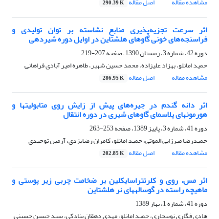
مشاهده مقاله
اصل مقاله
290.39 K
اثر سرعت تجزیه‌پذیری منابع نشاسته بر توان تولیدی و
فراسنجه‌های خونی گاو‌های هلشتاین در اوایل دوره شیردهی
دوره 42، شماره 3، زمستان 1390، صفحه
207-219
حمید امانلو، بهزاد علیزاده، محمد حسین شهیر، طاهره امیر آبادی فراهانی
مشاهده مقاله
اصل مقاله
286.95 K
اثر دانه گندم در جیره‌های پیش از زایش روی متابولیت‎ها و
هورمون‎های پلاسمای گاوهای شیری در دوره انتقال
دوره 41، شماره 3، پاییز 1389، صفحه
253-263
حمیدرضا میرزایی الموتی، حمید امانلو، کامران رضایزدی، آرمین توحیدی
مشاهده مقاله
اصل مقاله
202.85 K
اثر مس، روی و کلرتتراسایکلین بر ضخامت چربی زیر پوستی و
ماهیچه راسته در گوساله‎های نر هلشتاین
دوره 41، شماره 1، بهار 1389
هادی فگاری نوبیجاری، حمید امانلو، مهدی دهقان بنادکی، سید حسین حسینی