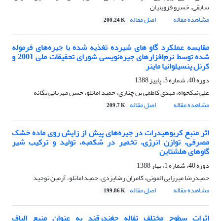
سابقی، خسرو قزوینیان
مشاهده مقاله
اصل مقاله
200.24 K
مقایسه عملکرد گاو های شیرده تغذیه شده با جیره‌های فرموله
شده توسط نرم‌افزارهای جیره‌نویسی شورای تحقیقات ملی 2001 و
کرنل پنسیلوانیا ماینر
دوره 40، شماره 3، پاییز 1388
علی نیکخواه، مهدی کاظمی بن چناری، حمید امانلو، حسن مهربانی یگانه
مشاهده مقاله
اصل مقاله
209.7 K
اثر منبع کربوهیدرات در جیره‌های پیش از زایش روی ماده خشک
مصرفی، توازن انرژی، تخمیر در شکمبه، تولید و ترکیب شیر
گاوهای هلشتاین
دوره 40، شماره 1، بهار 1388
حمیدرضا میرزایی الموتی، کامران رضایزدی، حمید امانلو، آرمین توحید
مشاهده مقاله
اصل مقاله
199.86 K
اثرات سطوح مختلف تفاله چغندرقند به عنوان منبع الیاف