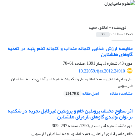
نویسنده =
امانلو، حمید
تعداد مقالات:
33
مقایسه ارزش غذایی کنجاله منداب و کنجاله تخم پنبه در تغذیه
گاوهای هلشتاین
دوره 43، شماره 1، بهار 1391، صفحه
61-70
10.22059/ijas.2012.24910
علی خلج هدایتی، حمید امانلو، علی نیکخواه، طاهره امیرآبادی، نجمه اسلامیان
فارسونی
مشاهده مقاله
اصل مقاله
254.78 K
اثر سطوح مختلف پروتئین خام و پروتئین غیرقابل تجزیه در شکمبه
بر توان تولیدی گاوهای تازه‌زای هلشتاین
دوره 42، شماره 4، زمستان 1390، صفحه
297-309
طاهره امیرآبادی فراهانی، حمید امانلو، نجمه اسلامیان فارسونی