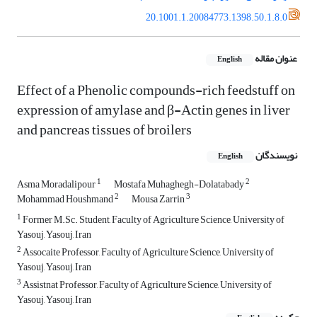
20.1001.1.20084773.1398.50.1.8.0
عنوان مقاله
English
Effect of a Phenolic compounds-rich feedstuff on
expression of amylase and β-Actin genes in liver
and pancreas tissues of broilers
نویسندگان
English
1
2
Asma Moradalipour
Mostafa Muhaghegh-Dolatabady
2
3
Mohammad Houshmand
Mousa Zarrin
1
Former M.Sc. Student, Faculty of Agriculture Science, University of
Yasouj, Yasouj, Iran
2
Assocaite Professor, Faculty of Agriculture Science, University of
Yasouj, Yasouj, Iran
3
Assistnat Professor, Faculty of Agriculture Science, University of
Yasouj, Yasouj, Iran