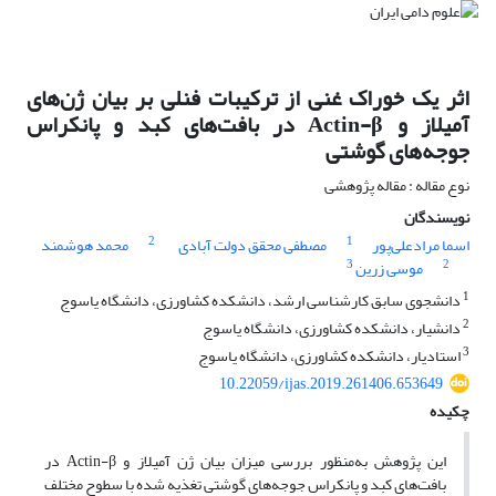
اثر یک خوراک غنی از ترکیبات فنلی بر بیان ژن‌های
آمیلاز و Actin-β در بافت‌های کبد و پانکراس
جوجه‌های گوشتی
نوع مقاله : مقاله پژوهشی
نویسندگان
2
1
اسما مرادعلی‌پور
مصطفی محقق دولت آبادی
محمد هوشمند
3
2
موسی زرین
1
دانشجوی سابق کارشناسی ارشد، دانشکده کشاورزی، دانشگاه یاسوج
2
دانشیار، دانشکده کشاورزی، دانشگاه یاسوج
3
استادیار، دانشکده کشاورزی، دانشگاه یاسوج
10.22059/ijas.2019.261406.653649
چکیده
این پژوهش به‌منظور بررسی میزان بیان ژن آمیلاز و Actin-β در
بافت‌های کبد و پانکراس جوجه‌های گوشتی تغذیه شده با سطوح مختلف