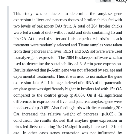
چکیده
English
This study was conducted to determine the amylase gene
expression in liver and pancreas tissues of broiler chicks fed with
two levels of oak acorn(OA) fruit. A total of 264 broiler chicks
were fed a control diet (without oak) and diets containing 15 and
20% OA. At the end of starter and finisher period, 6 birds from each
treatment were randomly selected and Tissue samples were taken
from their pancreas and liver. REST and SAS software were used
to analyze gene expression. The 2004 Bestkeeper software was also
used to determine the sustainability of β-Actin gene expression.
Results showed that β-Actin gene was not affected by sex, age and
experimental treatments. Thus, it was used to normalize the gene
expression data. At 21d of age, the level of mRNA of the pancreatic
amylase gene was significantly higher in broilers fed with 15% OA
compared to the control group (p<0.05). On d 42, significant
differences in expression of liver and pancreas amylase gene were
not observed (p>0.05). Also, feeding birds with diet containing 20%
OA increased the relative weight of pancreas (p<0.05). In
conclusion, the results showed that amylase gene expression in
birds fed diets containing 15% OA significantly increased at 21d of
age. In other cases, genes expression was not influenced by