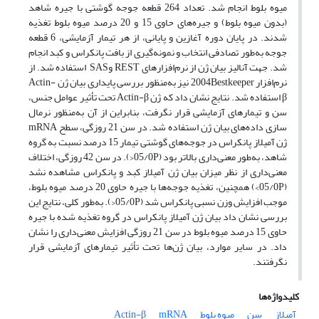
میوه‌ بلوط انجام شد. تعداد 264 قطعه جوجه گوشتی با جیره شاهد
(بدون میوه بلوط) و جیره‌های حاوی 15 و 20 درصد میوه بلوط تغذیه
شدند. در پایان دوره‌ آغازین و پایانی، از هر تیمار آزمایشی، 6 قطعه
جوجه به‌طور تصادفی انتخاب و نمونه‌گیری از بافت پانکراس و کبد انجام
شد. جهت آنالیز بیان ژن از نرم‌افزارهای ­REST وSAS استفاده شد. از
نرم‌افزار 2004Bestkeeper نیز به‌منظور بررسی پایداری بیان ژن Actin-
β استفاده شد. نتایج نشان داد که ژن Actin-β تحت تأثیر عوامل جنس،
سن و تیمارهای آزمایشی قرار نگرفت، بنابراین از آن به‌منظور نرمال
‌‌سازی داده‌های بیان ژن استفاده شد. در سن 21 روزگی، سطح mRNA
ژن آمیلاز پانکراس در جوجه‌های گوشتی تیمار 15 درصد نسبت به گروه
شاهد، به‌طور معنی‌داری بالاتر بود (05/0P<). در سن 42 روزگی، اختلاف
معنی‌داری از نظر میزان بیان ژن آمیلاز کبد و پانکراس مشاهده نشد
(05/0P>) همچنین، تغذیه جوجه‌ها با جیره‌ حاوی 20 درصد میوه‌ بلوط،
موجب افزایش وزن نسبی پانکراس شد (05/0P<). به‌طور کلی، نتایج این
بررسی نشان داد بیان ژن آمیلاز پانکراس در گروه تغذیه شده با جیره‌
حاوی 15 درصد میوه‌ بلوط در سن 21 روزگی افزایش معنی‌داری را نشان
داد. در سایر موارد، بیان ژن‌ها تحت تأثیر تیمارهای آزمایشی قرار
نگرفتند.
کلیدواژه‌ها
آمیلاز
سن
میوه بلوط
mRNA
Actin-β