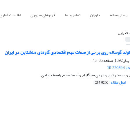
ارسال مقاله
داوران
تماس با ما
فرم های ضروری
اطلاعات آماری
خت‏زایی
تولد گوساله روی برخی از صفات مهم اقتصادی گاوهای هلشتاین در ایران
35-43
10.22059/ija
 محمد رکوعی، مهدی سرگلزایی، احمد مقیمی اسفندآبادی
اصل مقاله
267.82 K