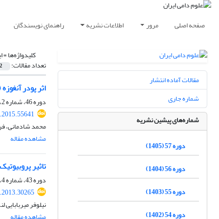
صفحه اصلی
مرور
اطلاعات نشریه
راهنمای نویسندگان
کلیدواژه‌ها =
ا
تعداد مقالات:
2
مقالات آماده انتشار
اثر پودر آنغوزه (Ferula assa foetida) بر عملکرد، وضعیت ایمنی و جمعیت میکروبی روده‌های کور جوجه‌های گو
شماره جاری
دوره 46، شماره 2، تابستان 1394، صفحه
s.2015.55641
شماره‌های پیشین نشریه
محمد شادمانی، فرز
مشاهده مقاله
دوره 57 (1405)
تاثیر پروبیوتی
دوره 56 (1404)
دوره 43، شماره 4، زمستان 1391، صفحه
دوره 55 (1403)
s.2013.30265
نیلوفر میربابایی 
دوره 54 (1402)
مشاهده مقاله