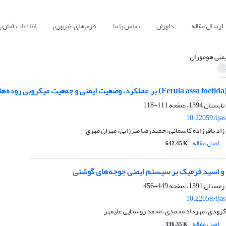
ارسال مقاله
داوران
تماس با ما
فرم های ضروری
اطلاعات آماری
یمنی هومورال
شتی
111-118
10.22059/ija
اد باقرزاده کاسمانی، حمیدرضا میرزایی، مهران مهری
اصل مقاله
642.45 K
ک و اسید فرمیک بر سیستم ایمنی جوجه‌های گوشتی
449-456
10.22059/ija
لنگرودی، مهرداد محمدی، محمد روستایی علیمهر
اصل مقاله
336.35 K