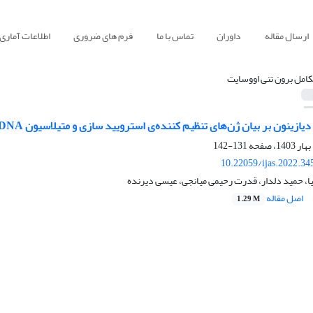
ارسال مقاله
داوران
تماس با ما
فرم های ضروری
اطلاعات آماری
کامل برون تنی اووسایت
 بیان ژن‌‌های تنظیم کننده‌‌ی استرویید سازی و متیلاسیون DNA جایگاه پروموتر ژن StAR طی تکامل برون تنی اووسایت بز
131-142
10.22059/ijas.2022.3
یا، حمید دلدار، قدرت رحیمی میانجی، عیسی دیرنده
اصل مقاله
1.29 M