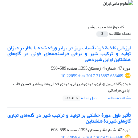
کلیدواژه‌ها =
چربی شیر
تعداد مقالات:
2
ارزیابی تغذیة ذرت آسیاب ریز در برابر ورقه شده با بخار بر میزان
تولید و ترکیب شیر و برخی فراسنجه‌های خونی در گاوهای
هلشتاین اوایل شیردهی
دوره 47، شماره 4، زمستان 1395، صفحه
589-598
10.22059/ijas.2017.215887.653469
مهدی کاظمی بن چناری، مهدی میرزایی، مهدی خدایی مطلق، امیر حسین خلت
آبادی فراهانی
مشاهده مقاله
اصل مقاله
527.31 K
تأثیر طول دورۀ خشکی بر تولید و ترکیب شیر در گله‌های تجاری
گاوهای شیردۀ هلشتاین
دوره 47، شماره 4، زمستان 1395، صفحه
599-608
10.22059/ijas.2017.204921.653440