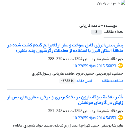
نویسنده =
فاطمه غازیانی
تعداد مقالات:
2
پیش بینی انرژی قابل سوخت و ساز ارقام رایج گندم کشت شده در
منطقۀ استان البرز با استفاده از معادلات رگرسیون چند متغیره
دوره 46، شماره 4، زمستان 1394، صفحه
379-388
10.22059/ijas.2015.56823
جمشید نورقدیمی، حسین مروج، فاطمه غازیانی، رسول اکبری
مشاهده مقاله
اصل مقاله
437.53 K
تأثیر تغذیة پیوگلیتازون بر تخمک‌ریزی و برخی بیماری‌های پس از
زایش در گاوهای هولشتن
دوره 45، شماره 4، زمستان 1393، صفحه
343-351
10.22059/ijas.2014.54353
علیرضا یوسفی، حمید کهرام، احمد زارع شحنه، محمد جواد ضمیری، فاطمه