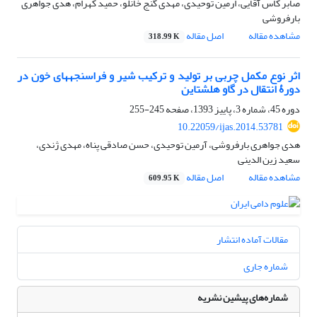
صابر کاس آقایی، ارمین توحیدی، مهدی گنج خانلو، حمید کهرام، هدی جواهری
بارفروشی
مشاهده مقاله
اصل مقاله
318.99 K
اثر نوع مکمل چربی بر تولید و ترکیب شیر و فراسنجه‏های خون در
دورۀ انتقال در گاو هلشتاین
دوره 45، شماره 3، پاییز 1393، صفحه
245-255
10.22059/ijas.2014.53781
هدی جواهری بارفروشی، آرمین توحیدی، حسن صادقی پناه، مهدی ژندی،
سعید زین الدینی
مشاهده مقاله
اصل مقاله
609.95 K
مقالات آماده انتشار
شماره جاری
شماره‌های پیشین نشریه