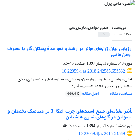
نویسنده =
هدی جواهری بارفروشی
تعداد مقالات:
3
ارزیابی بیان ژن‌های مؤثر بر رشد و نمو غدۀ پستان گاو با مصرف
روغن ماهی
دوره 49، شماره 1، بهار 1397، صفحه
43-53
10.22059/ijas.2018.242585.653562
هدی جواهری بارفروشی، ارمین توحیدی، حسن صادقی پناه، مهدی ژندی،
سعید زین الدینی، محمد حسین بنابازی
مشاهده مقاله
اصل مقاله
668.4 K
تأثیر تغذیه‌ای منبع اسیدهای چرب امگا-3 بر دینامیک تخمدان و
انسولین در گاوهای شیری هلشتاین
دوره 46، شماره 1، بهار 1394، صفحه
39-46
10.22059/ijas.2015.54589