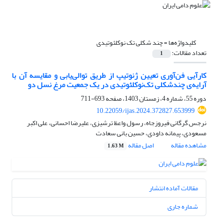
کلیدواژه‌ها =
چند شکلی تک نوکلئوتیدی
تعداد مقالات:
1
کارآیی فن‌آوری تعیین ژنوتیپ از طریق توالی‌یابی و مقایسه آن با
آرایه‌ی چندشکلی تک‌نوکلئوتیدی در یک جمعیت مرغ نسل دو
دوره 55، شماره 4، زمستان 1403، صفحه
693-711
10.22059/ijas.2024.372827.653999
نرجس گرگانی فیروزجاه، رسول واعظ ترشیزی، علیرضا احسانی، علی اکبر
مسعودی، پیمانه داودی، حسین بانی سعادت
مشاهده مقاله
اصل مقاله
1.63 M
مقالات آماده انتشار
شماره جاری