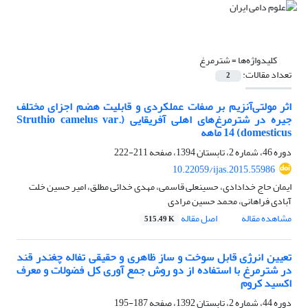
کلیدواژه‌ها =
شترمرغ
تعداد مقالات:
2
اثر مولتی‌‌آنزیم بر صفات عملکردی و قابلیت هضم اجزای مختلف
جیره در شترمرغ‌های اهلی آفریقایی (Struthio camelus var.
domesticus) 14 ماهه
دوره 46، شماره 2، تابستان 1394، صفحه
211-222
10.22059/ijas.2015.55986
ایمان حاج خدادادی، حسینعلی قاسمی، مهدی خدائی مطلق، امیر حسین خلت
آبادی فراهانی، محمد حسین مرادی
مشاهده مقاله
اصل مقاله
515.49 K
تعیین انرژی قابل سوخت و ساز ظاهری و حقیقی تفاله چغندر قند
در شترمرغ با استفاده از دو روش جمع آوری کل فضولات و معرف
اکسید کروم
دوره 44، شماره 2، تابستان 1392، صفحه
187-195