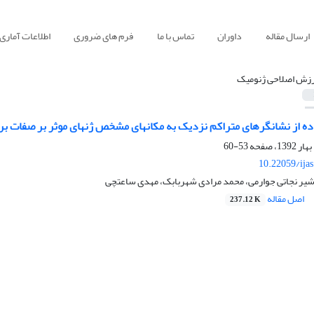
ارسال مقاله
داوران
تماس با ما
فرم های ضروری
اطلاعات آماری
رزش اصلاحی ژنومیک
اده از نشانگرهای متراکم نزدیک به مکانهای مشخص ژنهای موثر بر صفات ب
53-60
10.22059/ija
دشیر نجاتی جوارمی، محمد مرادی شهربابک، مهدی ساعتچی
اصل مقاله
237.12 K