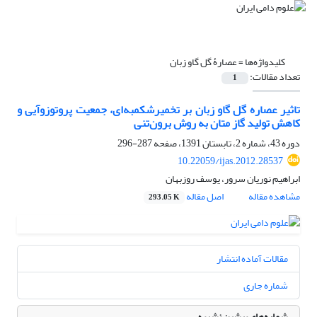
کلیدواژه‌ها =
عصارۀ گل گاو زبان
تعداد مقالات:
1
تاثیر عصاره گل گاو زبان بر تخمیرشکمبه‌ای، جمعیت پروتوزوآیی و
کاهش تولید گاز متان به روش برون‌تنی
دوره 43، شماره 2، تابستان 1391، صفحه
287-296
10.22059/ijas.2012.28537
ابراهیم نوریان سرور، یوسف روزبهان
مشاهده مقاله
اصل مقاله
293.05 K
مقالات آماده انتشار
شماره جاری
شماره‌های پیشین نشریه