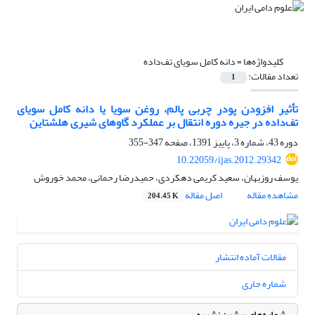
کلیدواژه‌ها =
دانه کامل سویای تف‌داده
تعداد مقالات:
1
تأثیر افزودن پودر چربی پالم، روغن سویا یا دانه کامل سویای
تف‌داده در جیره دوره انتقال بر عملکرد گاوهای شیری هلشتاین
دوره 43، شماره 3، پاییز 1391، صفحه
347-355
10.22059/ijas.2012.29342
یوسف روزبهان، سعید کریمی دهکردی، حمیدرضا رحمانی، محمد خوروش
مشاهده مقاله
اصل مقاله
204.45 K
مقالات آماده انتشار
شماره جاری
شماره‌های پیشین نشریه