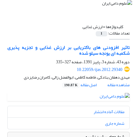
کلیدواژه‌ها =
ارزش غذایی
تعداد مقالات:
1
تاثیر افزودنی های باکتریایی بر ارزش غذایی و تجزیه پذیری
شکمبه ای یونجه سیلو شده
دوره 43، شماره 3، پاییز 1391، صفحه
327-335
10.22059/ijas.2012.29340
مهدی دهقان بنادکی، فاطمه کاظمی، ابوالفضل زالی، کامران رضایزدی
مشاهده مقاله
اصل مقاله
190.87 K
مقالات آماده انتشار
شماره جاری
شماره‌های پیشین نشریه