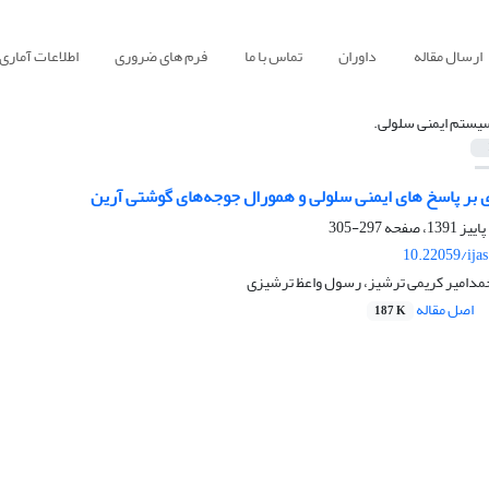
ارسال مقاله
داوران
تماس با ما
فرم های ضروری
اطلاعات آماری
یستم ایمنی سلولی.
ری بر پاسخ های ایمنی سلولی و همورال جوجه‌های گوشتی آرین
297-305
10.22059/ija
مدامیر کریمی ترشیز، رسول واعظ ترشیزی
اصل مقاله
187 K