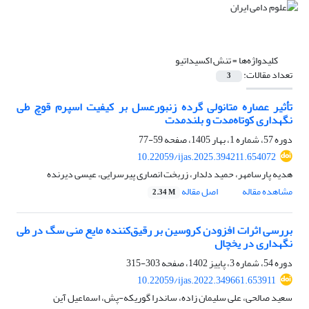
کلیدواژه‌ها =
تنش اکسیداتیو
تعداد مقالات:
3
تأثیر عصاره متانولی گرده زنبورعسل بر کیفیت اسپرم قوچ طی
نگهداری کوتاه‌مدت و بلندمدت
دوره 57، شماره 1، بهار 1405، صفحه
59-77
10.22059/ijas.2025.394211.654072
هدیه پارسامهر، حمید دلدار، زربخت انصاری پیرسرایی، عیسی دیرنده
مشاهده مقاله
اصل مقاله
2.34 M
بررسی اثرات افزودن کروسین بر رقیق‌کننده مایع منی سگ در طی
نگهداری در یخچال
دوره 54، شماره 3، پاییز 1402، صفحه
303-315
10.22059/ijas.2022.349661.653911
سعید صالحی، علی سلیمان زاده، ساندرا گوریکه-پش، اسماعیل آین