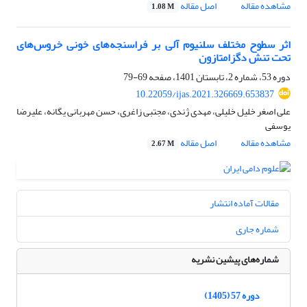
مشاهده مقاله
اصل مقاله
1.08 M
اثر سطوح مختلف سلنیوم آلی بر فراسنجه‌های خونی خروس‌های
تحت تنش دگزامتازون
دوره 53، شماره 2، تابستان 1401، صفحه
69-79
10.22059/ijas.2021.326669.653837
علی اصغر خلیل خلیلی، مهدی ژندی، مجتبی زاغری، حسن مهربانی یگانه، علیرضا
یوسفی
مشاهده مقاله
اصل مقاله
2.67 M
مقالات آماده انتشار
شماره جاری
شماره‌های پیشین نشریه
دوره 57 (1405)