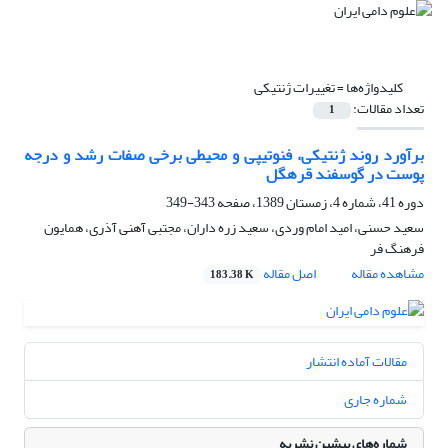
کلیدواژه‌ها =
تغییرات ژنتیکی
تعداد مقالات:
1
برآورد روند ژنتیکی، فنوتیپی و محیطی برخی صفات رشد و درجه
پوست در گوسفند قره‎گل
دوره 41، شماره 4، زمستان 1389، صفحه
343-349
سعید حسنی، امید امام وردی، سعید زره داران، مجتبی آهنی آذری، همایون
فرهنگ فر
مشاهده مقاله
اصل مقاله
183.38 K
مقالات آماده انتشار
شماره جاری
شماره‌های پیشین نشریه