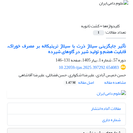
کلیدواژه‌ها =
کشت ثانویه
تعداد مقالات:
1
تأثیر جایگزینی سیلاژ ذرت با سیلاژ تریتیکاله بر مصرف خوراک،
قابلیت هضم و تولید شیر در گاوهای شیرده
دوره 57، شماره 1، بهار 1405، صفحه
131-146
10.22059/ijas.2025.397292.654083
حسن خمیس آبادی، علیرضا اشکواری، حسن فضائلی، علیرضا آقاشاهی
مشاهده مقاله
اصل مقاله
1.47 M
مقالات آماده انتشار
شماره جاری
شماره‌های پیشین نشریه