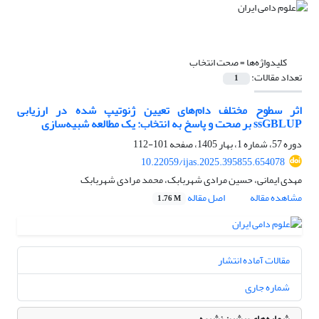
کلیدواژه‌ها =
صحت انتخاب
تعداد مقالات:
1
اثر سطوح مختلف دام‌های تعیین ژنوتیپ شده در ارزیابی
ssGBLUP بر صحت و پاسخ به انتخاب: یک مطالعه شبیه‌سازی
دوره 57، شماره 1، بهار 1405، صفحه
101-112
10.22059/ijas.2025.395855.654078
مهدی ایمانی، حسین مرادی شهربابک، محمد مرادی شهربابک
مشاهده مقاله
اصل مقاله
1.76 M
مقالات آماده انتشار
شماره جاری
شماره‌های پیشین نشریه