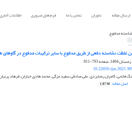
ارسال مقاله
داوران
تماس با ما
فرم های ضروری
اطلاعات آماری
شاسته مدفوع
ین غلظت نشاسته دفعی از طریق مدفوع با سایر ترکیبات مدفوع در گاوهای 
793-811
10.22059/ijas.2025.3
گ فاتحی، کامران رضایزدی، علی صادقی سفید مزگی، محمد هادی خبازان، فرهاد پرنیان
اصل مقاله
1.87 M