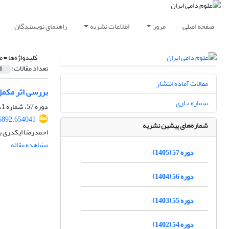
صفحه اصلی
مرور
اطلاعات نشریه
راهنمای نویسندگان
کلیدواژه‌ها =
م
تعداد مقالات:
1
مقالات آماده انتشار
بررسی اثر مکم‫‬
شماره جاری
دوره 57، شماره 1، بهار 1405، صفحه
85892.654041
شماره‌های پیشین نشریه
احمدرضا ایکدری با
مشاهده مقاله
دوره 57 (1405)
دوره 56 (1404)
دوره 55 (1403)
دوره 54 (1402)