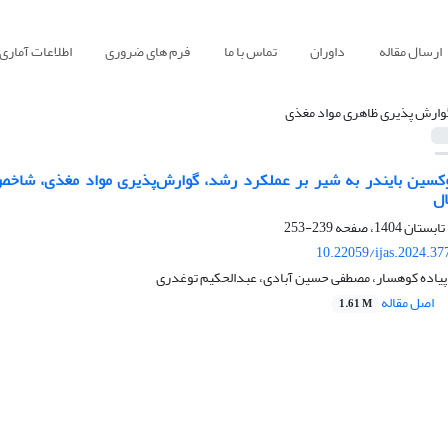
ارسال مقاله
داوران
تماس با ما
فرم های ضروری
اطلاعات آماری
وارش پذیری ظاهری مواد مغذی
توکسین بایندر به شیر بر عملکرد رشد، گوارش‌پذیری مواد مغذی، شاخ
ال
239-253
10.22059/ijas.2024.3
پیاده کوهسار، مصطفی حسین آبادی، عبدالحکیم توغدری
اصل مقاله
1.61 M