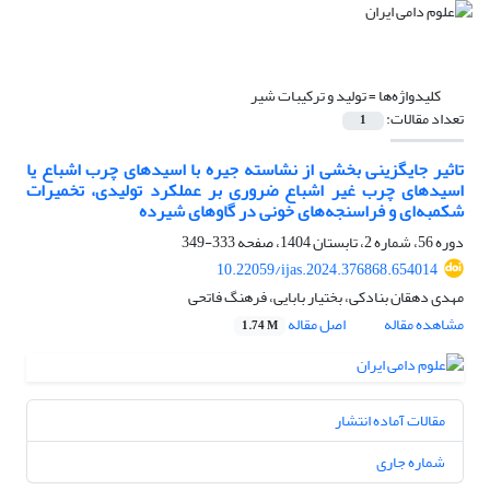
کلیدواژه‌ها =
تولید و ترکیبات شیر
تعداد مقالات:
1
تاثیر جایگزینی بخشی از نشاسته جیره با اسیدهای چرب اشباع یا
اسیدهای چرب غیر اشباع ضروری بر عملکرد تولیدی، تخمیرات
شکمبه‌ای و فراسنجه‌های خونی در گاوهای شیرده
دوره 56، شماره 2، تابستان 1404، صفحه
333-349
10.22059/ijas.2024.376868.654014
مهدی دهقان بنادکی، بختیار بابایی، فرهنگ فاتحی
مشاهده مقاله
اصل مقاله
1.74 M
مقالات آماده انتشار
شماره جاری