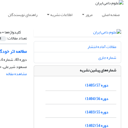
صفحه اصلی
مرور
اطلاعات نشریه
راهنمای نویسندگان
کلیدواژه‌ها =
ص
تعداد مقالات:
1
مقالات آماده انتشار
مطالعه اثر خودگزینی (Autoselection) بر وراثت‌پذیری و پاسخ به ا
شماره جاری
دوره 40، شماره 4، زمستان 1388
مسعود شیرعلی، حس
شماره‌های پیشین نشریه
مشاهده مقاله
دوره 57 (1405)
دوره 56 (1404)
دوره 55 (1403)
دوره 54 (1402)