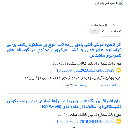
کلیدواژه‌ها =
ایمنی
تعداد مقالات:
5
اثر تغذیه مولتی آنتی بادی زرده تخم مرغ بر عملکرد رشد، برخی
فراسنجه های خونی و کشت میکروبی مدفوع در گوساله های
شیرخوار هلشتاین
دوره 54، شماره 4، پاییز 1402، صفحه
351-365
10.22059/ijas.2023.353724.653929
امید بوذری، آرمین توحیدی، مهدی ژندی، محمدحسین موذنی زاده
مشاهده مقاله
اصل مقاله
1.65 M
بیان افتراقی ژن گاوهای بوس تاروس (هلشتاین) و بوس ایندیکوس
(کلیستانی) با استفاده از داده های RNA-Seq
دوره 50، شماره 1، بهار 1398، صفحه
47-55
10.22059/ijas.2018.246004.653585