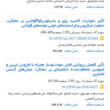
مینا سلیم پور، سید رضا میرائی آشتیانی، محمد حسین بنابازی
مشاهده مقاله
اصل مقاله
1.07 M
تأثیر نانوذرات اکسید روی و باسیلوس‌کوآگولانس بر عملکرد،
جمعیت میکروبی و فراسنجه‌های خونی جوجه‌های گوشتی
دوره 47، شماره 4، زمستان 1395، صفحه
489-498
10.22059/ijas.2017.206445.653444
محمد خواجه بمی، محسن افشارمنش
مشاهده مقاله
اصل مقاله
661.8 K
تأثیر کاهش پروتئین قابل سوخت‌وساز همراه با افزودن لیزین و
متیونین محافظت‌شده شکمبه‌ای بر عملکرد میش‌های آبستن
افشاری
دوره 47، شماره 1، بهار 1395، صفحه
89-102
10.22059/ijas.2016.61673
سیدسعید موسوی، حمید امانلو، علی نیکخواه، علی مصطفی تهرانی، حمید رضا
میرزایی الموتی
مشاهده مقاله
اصل مقاله
540.21 K